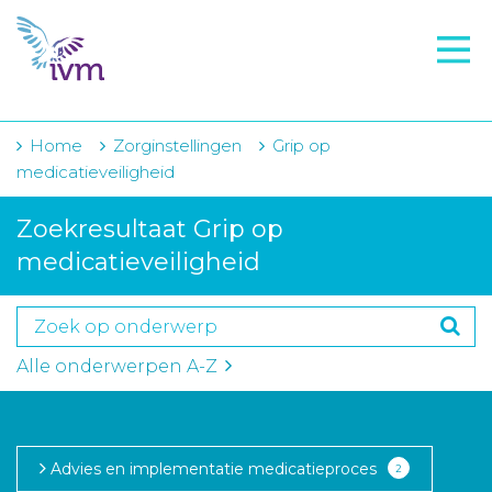
VMI
FTO voorbereiding
IVM-academie
Home
Zorginstellingen
Grip op
medicatieveiligheid
Zorginstellingen
Zoekresultaat Grip op
Voorschrijfgedrag
medicatieveiligheid
Projecten
Over IVM
Alle onderwerpen A-Z
Actueel
Contact
Advies en implementatie medicatieproces
2
Winkelwagentje