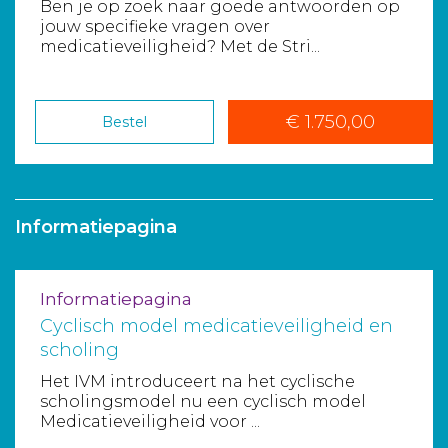
Ben je op zoek naar goede antwoorden op
jouw specifieke vragen over
medicatieveiligheid? Met de Stri...
€ 1.750,00
Bestel
Informatiepagina
Informatiepagina
Cyclisch model medicatieveiligheid en
scholing
Het IVM introduceert na het cyclische
scholingsmodel nu een cyclisch model
Medicatieveiligheid voor ...