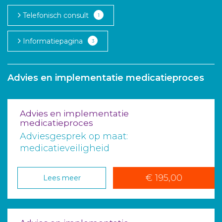
Aanmelden nieuwsbrief
Telefonisch consult
1
Informatiepagina
3
Inloggen
Toegang leeromgeving
Advies en implementatie medicatieproces
Advies en implementatie
medicatieproces
Adviesgesprek op maat:
medicatieveiligheid
€ 195,00
Lees meer