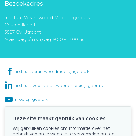
Bezoekadres
Instituut Verantwoord Medicijngebruik
Churchilllaan 11
3527 GV Utrecht
Maandag t/m vrijdag: 9.00 - 17.00 uur
instituutverantwoordmedicijngebruik
instituut-voor-verantwoord-medicijngebruik
medicijngebruik
Deze site maakt gebruik van cookies
Wij gebruiken cookies om informatie over het
Onze keurmerken
gebruik van onze website te verzamelen om de