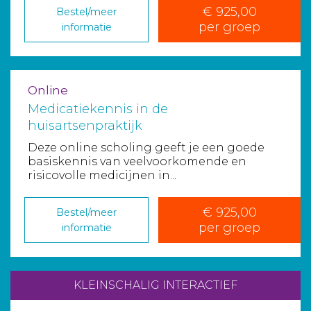
€ 925,00
Bestel/meer
per groep
informatie
Online
Medicatiekennis in de
huisartsenpraktijk
Deze online scholing geeft je een goede
basiskennis van veelvoorkomende en
risicovolle medicijnen in...
€ 925,00
Bestel/meer
per groep
informatie
KLEINSCHALIG INTERACTIEF