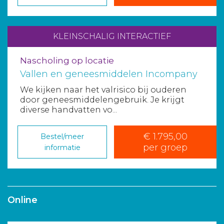
KLEINSCHALIG INTERACTIEF
Nascholing op locatie
Vallen en geneesmiddelen Incompany
We kijken naar het valrisico bij ouderen
door geneesmiddelengebruik. Je krijgt
diverse handvatten vo...
€ 1.795,00
Bestel/meer
per groep
informatie
Online