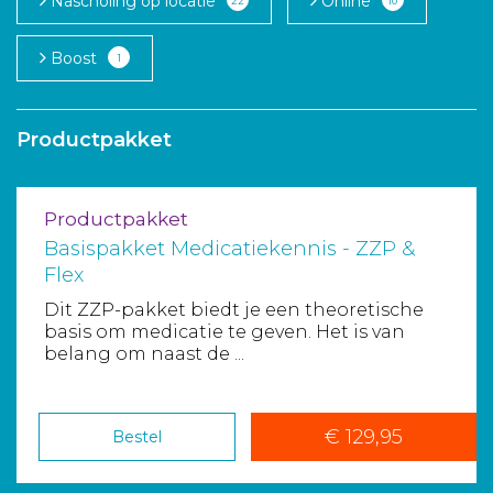
Nascholing op locatie
Online
22
10
Aanmelden nieuwsbrief
Boost
1
Inloggen
Productpakket
Toegang leeromgeving
Productpakket
Basispakket Medicatiekennis - ZZP &
Flex
Dit ZZP-pakket biedt je een theoretische
basis om medicatie te geven. Het is van
belang om naast de ...
€ 129,95
Bestel