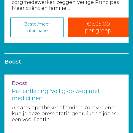
zorgmedewerker, zeggen Veilige Principes.
Maar cliënt en familie ...
€ 595,00
Bestel/meer
per groep
informatie
Boost
Boost
Patiëntlezing 'Veilig op weg met
medicijnen'
Als arts, apotheker of andere zorgverlener
kun je deze presentatie gebruiken tijdens
een voorlichtin...