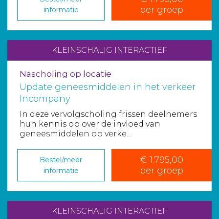
per groep
informatie
KLEINSCHALIG INTERACTIEF
Nascholing op locatie
Update geneesmiddelen in het verkeer
Incompany
In deze vervolgscholing frissen deelnemers
hun kennis op over de invloed van
geneesmiddelen op verke...
€ 1.795,00
Bestel/meer
per groep
informatie
KLEINSCHALIG INTERACTIEF