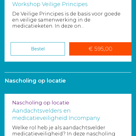
Workshop Veilige Principes
De Veilige Principes is de basis voor goede
en veilige samenwerking in de
medicatieketen. In deze on...
€ 595,00
Bestel
Nascholing op locatie
Nascholing op locatie
Aandachtsvelders en
medicatieveiligheid Incompany
Welke rol heb je als aandachtsvelder
medicatieveiligheid? In deze nascholing