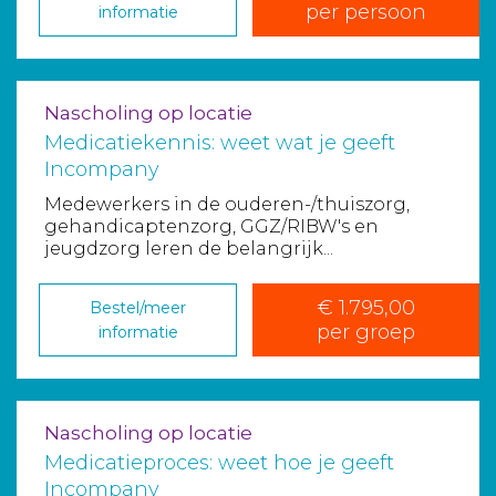
per persoon
informatie
Nascholing op locatie
Medicatiekennis: weet wat je geeft
Incompany
Medewerkers in de ouderen-/thuiszorg,
gehandicaptenzorg, GGZ/RIBW's en
jeugdzorg leren de belangrijk...
€ 1.795,00
Bestel/meer
per groep
informatie
Nascholing op locatie
Medicatieproces: weet hoe je geeft
Incompany