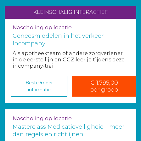
KLEINSCHALIG INTERACTIEF
Nascholing op locatie
Geneesmiddelen in het verkeer
Incompany
Als apotheekteam of andere zorgverlener
in de eerste lijn en GGZ leer je tijdens deze
incompany-trai...
€ 1.795,00
Bestel/meer
per groep
informatie
Nascholing op locatie
Masterclass Medicatieveiligheid - meer
dan regels en richtlijnen