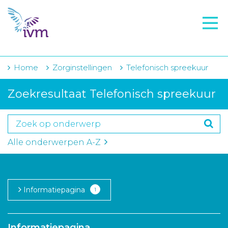
VMI
FTO voorbereiding
IVM-academie
Home
Zorginstellingen
Telefonisch spreekuur
Zorginstellingen
Zoekresultaat Telefonisch spreekuur
Voorschrijfgedrag
Projecten
Alle onderwerpen A-Z
Over IVM
Actueel
Informatiepagina
1
Contact
Winkelwagentje
Informatiepagina