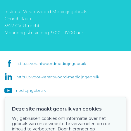
Instituut Verantwoord Medicijngebruik
Churchilllaan 11
3527 GV Utrecht
Maandag t/m vrijdag: 9.00 - 17.00 uur
instituutverantwoordmedicijngebruik
instituut-voor-verantwoord-medicijngebruik
medicijngebruik
Deze site maakt gebruik van cookies
Wij gebruiken cookies om informatie over het
Onze keurmerken
gebruik van onze website te verzamelen om de
inhoud te verbeteren. Door hieronder op