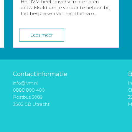
Het IVM heeft diverse materialen
ontwikkeld om je verder te helpen bij
het bespreken van het thema o...
Lees meer
Contactinformatie
B
info@ivm.nl
I
0888 800 400
Ch
Postbus 3089
3
3502 GB Utrecht
M