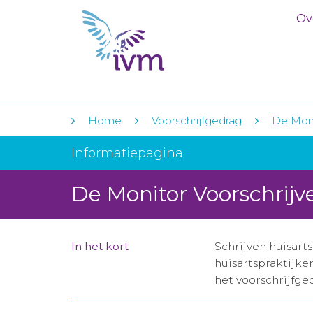
Ov
Home
Voorschrijfgedrag
De Moni
Informatiepagina
De Monitor Voorschrijv
In het kort
Schrijven huisart
huisartspraktijke
het voorschrijfge