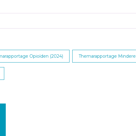
arapportage Opioïden (2024)
Themarapportage Minderen