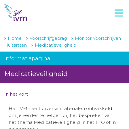
VMI
FTO voorbereiding
IVM-academie
Home
Voorschrijfgedrag
Monitor Voorschrijven
Huisartsen
Medicatieveiligheid
Zorginstellingen
Informatiepagina
Voorschrijfgedrag
Medicatieveiligheid
Projecten
Over IVM
In het kort
Actueel
Het IVM heeft diverse materialen ontwikkeld
Contact
om je verder te helpen bij het bespreken van
het thema Medicatieveiligheid in het FTO of in
Winkelwagentje