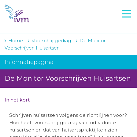
VMI
FTO voorbereiding
IVM-academie
Home
Voorschrijfgedrag
De Monitor
Voorschrijven Huisartsen
Zorginstellingen
Informatiepagina
Voorschrijfgedrag
De Monitor Voorschrijven Huisartsen
Projecten
Over IVM
In het kort
Actueel
Schrijven huisartsen volgens de richtlijnen voor?
Contact
Hoe heeft voorschrijfgedrag van individuele
huisartsen en dat van huisartspraktijken zich
Winkelwagentje