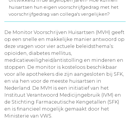
ontwikkeld in de afgelopen jaren? Hoe kunnen
huisartsen hun eigen voorschrijfgedrag met het
Aanmelden nieuwsbrief
voorschrijfgedrag van collega's vergelijken?
Inloggen
De Monitor Voorschrijven Huisartsen (MVH) geeft
op een snelle en makkelijke manier antwoord op
Toegang leeromgeving
deze vragen voor vier actuele beleidsthema’s:
opioïden, diabetes mellitus,
medicatieveiligheid/antistolling en minderen en
stoppen. De monitor is kosteloos beschikbaar
voor alle apothekers die zijn aangesloten bij SFK,
en via hen voor de meeste huisartsen in
Nederland. De MVH is een initiatief van het
Instituut Verantwoord Medicijngebruik (IVM) en
de Stichting Farmaceutische Kengetallen (SFK)
en is financieel mogelijk gemaakt door het
Ministerie van VWS.