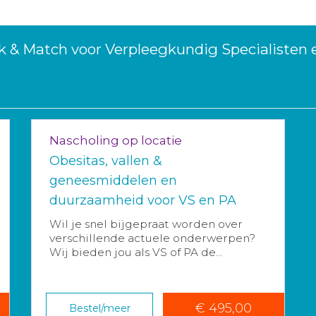
k & Match voor Verpleegkundig Specialisten
Nascholing op locatie
Obesitas, vallen &
geneesmiddelen en
duurzaamheid voor VS en PA
Wil je snel bijgepraat worden over
verschillende actuele onderwerpen?
Wij bieden jou als VS of PA de...
€ 495,00
Bestel/meer