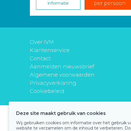
per persoon
informatie
Over IVM
Klantenservice
Contact
Aanmelden nieuwsbrief
Algemene voorwaarden
Privacyverklaring
Cookiebeleid
Deze site maakt gebruik van cookies
instituutverantwoordmedicijngebruik
Wij gebruiken cookies om informatie over het gebruik 
website te verzamelen om de inhoud te verbeteren. Do