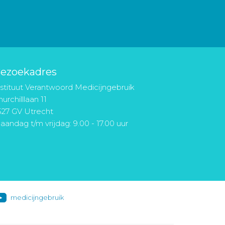
ezoekadres
nstituut Verantwoord Medicijngebruik
urchilllaan 11
527 GV Utrecht
aandag t/m vrijdag: 9.00 - 17.00 uur
medicijngebruik