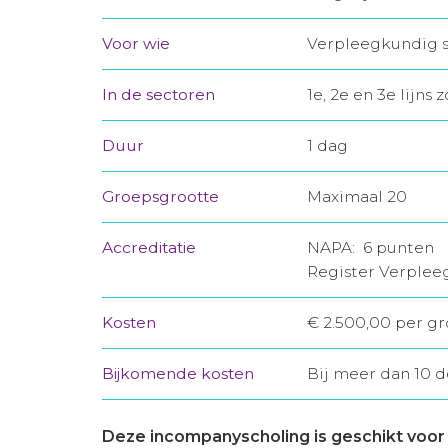
Voor wie
Verpleegkundig sp
In de sectoren
1e, 2e en 3e lijn
Duur
1 dag
Groepsgrootte
Maximaal 20
Accreditatie
NAPA: 6 punten
Register Verplee
Kosten
€ 2.500,00 per gr
Bijkomende kosten
Bij meer dan 10 
Deze incompanyscholing is geschikt voor 