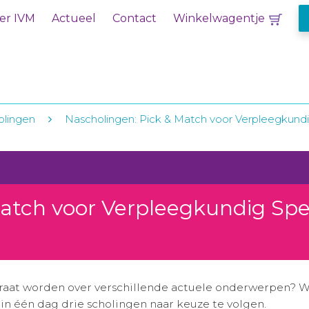
er IVM
Actueel
Contact
Winkelwagentje
olingen
Nascholingen: Pick & Match voor Verpleegkundig
atch voor Verpleegkundig Spec
praat worden over verschillende actuele onderwerpen? Wi
n één dag drie scholingen naar keuze te volgen.