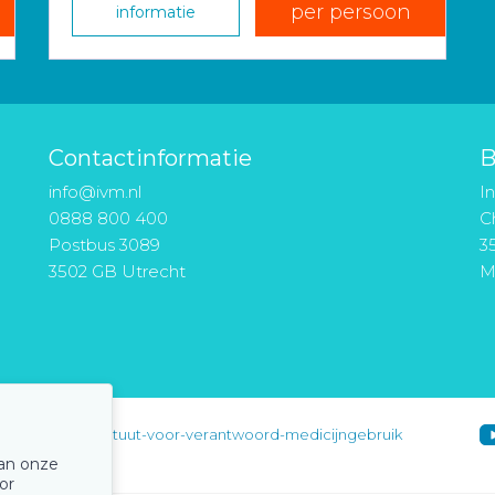
per persoon
informatie
Contactinformatie
B
info@ivm.nl
I
0888 800 400
Ch
Postbus 3089
3
3502 GB Utrecht
M
instituut-voor-verantwoord-medicijngebruik
van onze
or