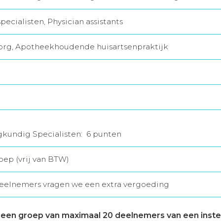
ecialisten, Physician assistants
s zorg, Apotheekhoudende huisartsenpraktijk
gkundig Specialisten: 6 punten
oep (vrij van BTW)
deelnemers vragen we een extra vergoeding
een groep van maximaal 20 deelnemers van een instell