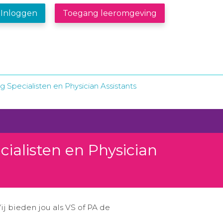
Inloggen
Toegang leeromgeving
 Specialisten en Physician Assistants
ialisten en Physician
j bieden jou als VS of PA de