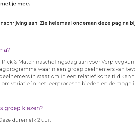
 met je mee.
nschrijving aan. Zie helemaal onderaan deze pagina b
mma?
 Pick & Match nascholingsdag aan voor Verpleegkundi
dagprogramma waarin een groep deelnemers van tevor
t deelnemers in staat om in een relatief korte tijd k
l is om variatie in het leerproces te bieden en de mo
s groep kiezen?
Deze duren elk 2 uur.