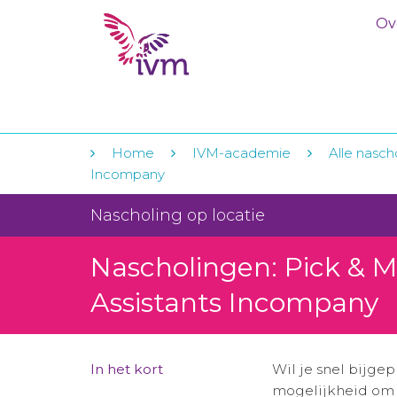
Ov
Home
IVM-academie
Alle nasch
Incompany
Nascholing op locatie
Nascholingen: Pick & M
Assistants Incompany
In het kort
Wil je snel bijge
mogelijkheid om i