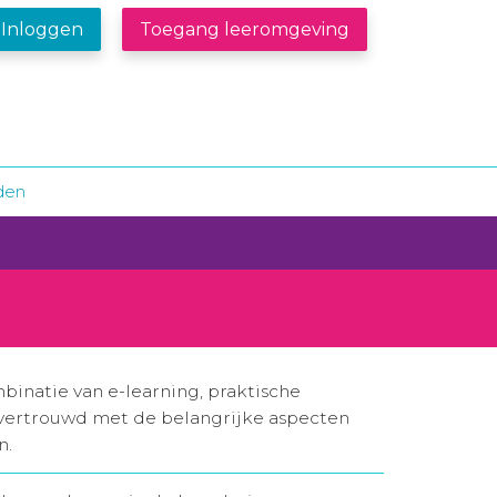
Inloggen
Toegang leeromgeving
den
binatie van e-learning, praktische
je vertrouwd met de belangrijke aspecten
n.