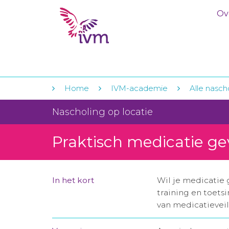
Ov
Home
IVM-academie
Alle nasch
Nascholing op locatie
Praktisch medicatie ge
In het kort
Wil je medicatie 
training en toets
van medicatieveil