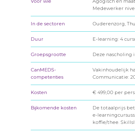
Voor wie
Agogisch en maat
Medewerker nivea
In de sectoren
Ouderenzorg, Thu
Duur
E-learning: 4 curs
Groepsgrootte
Deze nascholing i
CanMEDS-
Vakinhoudelijk h
competenties
Communicatie: 2
Kosten
€ 499,00 per pers
Bijkomende kosten
De totaalprijs bet
e-learningcursuss
koffie/thee. Skil