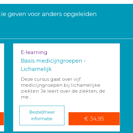
tie geven voor anders opgeleiden
E-learning
Basis medicijngroepen -
Lichamelijk
Deze cursus gaat over vijf
medicijngroepen bij lichamelijke
ziekten. Je leert over de ziekten, de
me...
Bestel/meer
€ 34,95
informatie