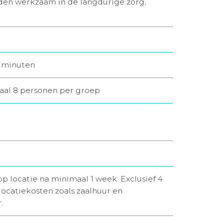
den werkzaam in de langdurige zorg,
45 minuten
maal 8 personen per groep
op locatie na minimaal 1 week. Exclusief 4
locatiekosten zoals zaalhuur en
.