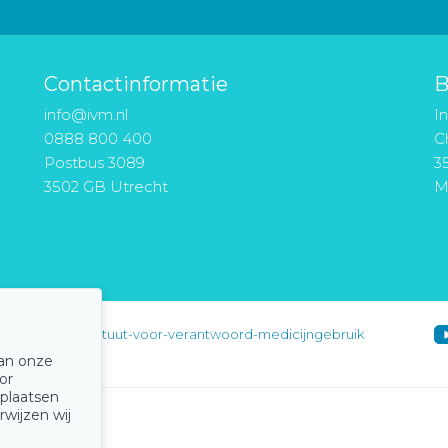
Contactinformatie
B
info@ivm.nl
I
0888 800 400
Ch
Postbus 3089
3
3502 GB Utrecht
M
instituut-voor-verantwoord-medicijngebruik
van onze
or
 plaatsen
rwijzen wij