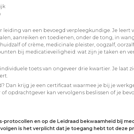
ijk
h
er leiding van een bevoegd verpleegkundige. Je leer
alen, aanreiken en toedienen, onder de tong, in wan
huidzalf of crème, medicinale pleister, oogzalf, oorzal
spunten bij medicatieveiligheid: wat zijn je taken en 
ndividuele toets van ongeveer drie kwartier. Je laat 
ert.
? Dan krijg je een certificaat waarmee je bij je wer
 of opdrachtgever kan vervolgens beslissen of je be
ns-protocollen en op de Leidraad bekwaamheid bij med
lgen is het verplicht dat je toegang hebt tot deze pr