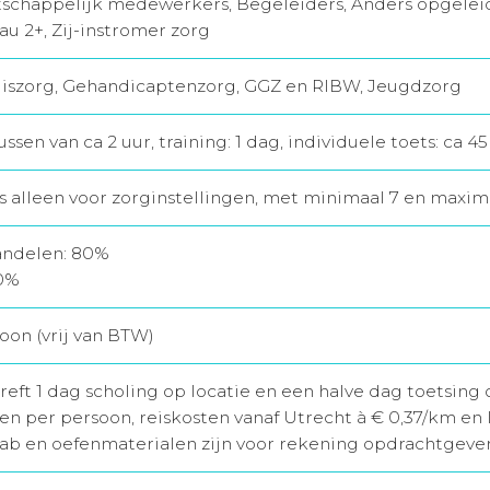
schappelijk medewerkers, Begeleiders, Anders opgelei
u 2+, Zij-instromer zorg
iszorg, Gehandicaptenzorg, GGZ en RIBW, Jeugdzorg
ussen van ca 2 uur, training: 1 dag, individuele toets: ca 
s alleen voor zorginstellingen, met minimaal 7 en maxi
andelen: 80%
0%
oon (vrij van BTW)
reft 1 dag scholing op locatie en een halve dag toetsing 
en per persoon, reiskosten vanaf Utrecht à € 0,37/km en 
lslab en oefenmaterialen zijn voor rekening opdrachtgever