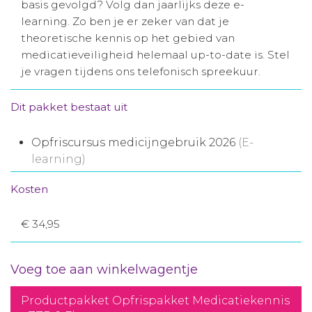
basis gevolgd? Volg dan jaarlijks deze e-
Aanmelden nieuwsbrief
learning. Zo ben je er zeker van dat je
theoretische kennis op het gebied van
medicatieveiligheid helemaal up-to-date is. Stel
Inloggen
je vragen tijdens ons telefonisch spreekuur.
Toegang leeromgeving
Dit pakket bestaat uit
Opfriscursus medicijngebruik 2026
(E-
learning)
Kosten
€ 34,95
Voeg toe aan winkelwagentje
Productpakket Opfrispakket Medicatiekennis