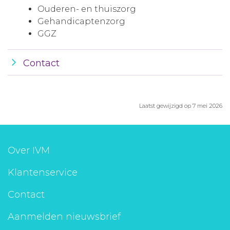
Ouderen- en thuiszorg
Gehandicaptenzorg
GGZ
Contact
Laatst gewijzigd op 7 mei 2026
Over IVM
Klantenservice
Contact
Aanmelden nieuwsbrief