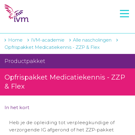
VMI
FTO voorbereiding
IVM-academie
Home
IVM-academie
Alle nascholingen
Opfrispakket Medicatiekennis - ZZP & Flex
Zorginstellingen
Productpakket
Voorschrijfgedrag
Opfrispakket Medicatiekennis - ZZP
Projecten
& Flex
Over IVM
Actueel
In het kort
Contact
Heb je de opleiding tot verpleegkundige of
verzorgende IG afgerond of het ZZP-pakket
Winkelwagentje