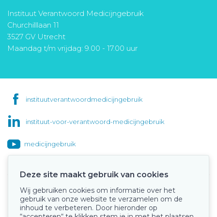
Instituut Verantwoord Medicijngebruik
Churchilllaan 11
3527 GV Utrecht
Maandag t/m vrijdag: 9.00 - 17.00 uur
instituutverantwoordmedicijngebruik
instituut-voor-verantwoord-medicijngebruik
medicijngebruik
Deze site maakt gebruik van cookies
Wij gebruiken cookies om informatie over het
Onze keurmerken
gebruik van onze website te verzamelen om de
inhoud te verbeteren. Door hieronder op
“accepteren“ te klikken stem je in met het plaatsen