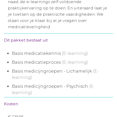
naast de e-learnings zelf voldoende
Aanmelden nieuwsbrief
praktijkervaring op te doen. En uiteraard laat je
je toetsen op de praktische vaardigheden. We
staan voor je klaar bij al je vragen over
Inloggen
medicatieveiligheid.
Toegang leeromgeving
Dit pakket bestaat uit
Basis medicatiekennis
(E-learning)
Basis medicatieproces
(E-learning)
Basis medicijngroepen - Lichamelijk
(E-
learning)
Basis medicijngroepen - Psychisch
(E-
learning)
Kosten
€ 129,95