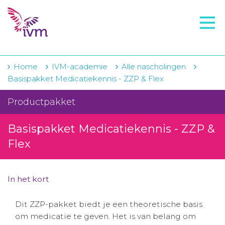
VMI
FTO voorbereiding
IVM-academie
Home
IVM-academie
Alle nascholingen
Basispakket Medicatiekennis - ZZP & Flex
Zorginstellingen
Productpakket
Voorschrijfgedrag
Basispakket Medicatiekennis - ZZP &
Projecten
Flex
Over IVM
Actueel
In het kort
Contact
Dit ZZP-pakket biedt je een theoretische basis
om medicatie te geven. Het is van belang om
Winkelwagentje