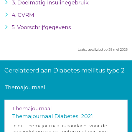
3. Doelmatig insulinegebruik
4. CVRM
5. Voorschrijfgegevens
Laatst gewijzigd op 28 mei 2026
Gerelateerd aan Diabetes mellitus type 2
Themajournaal
Themajournaal
Themajournaal Diabetes, 2021
In dit Themajournaal is aandacht voor de
behandeling van patiënten met een zeer