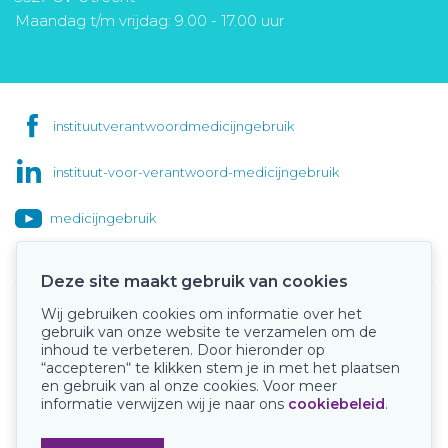
Maandag t/m vrijdag: 9.00 - 17.00 uur
instituutverantwoordmedicijngebruik
instituut-voor-verantwoord-medicijngebruik
medicijngebruik
Deze site maakt gebruik van cookies
Wij gebruiken cookies om informatie over het
Onze keurmerken
gebruik van onze website te verzamelen om de
inhoud te verbeteren. Door hieronder op
“accepteren“ te klikken stem je in met het plaatsen
en gebruik van al onze cookies. Voor meer
informatie verwijzen wij je naar ons
cookiebeleid
.