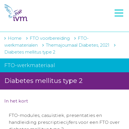
VMI
FTO voorbereiding
IVM-academie
Home
FTO voorbereiding
FTO-
werkmaterialen
Themajournaal Diabetes, 2021
Zorginstellingen
Diabetes mellitus type 2
Voorschrijfgedrag
FTO-werkmateriaal
Projecten
Diabetes mellitus type 2
Over IVM
Actueel
In het kort
Contact
FTO-modules, casuïstiek, presentaties en
handleiding prescriptiecijfers voor een FTO over
Winkelwagentje