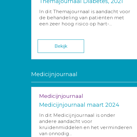
Themajournaal Diabetes, 2021
In dit Themajournaal is aandacht voor
de behandeling van patiënten met
een zeer hoog risico op hart-...
Bekijk
Medicijnjournaal
Medicijnjournaal
Medicijnjournaal maart 2024
In dit Medicijnjournaal is onder
andere aandacht voor
kruidenmiddelen en het verminderen
van onnodig...