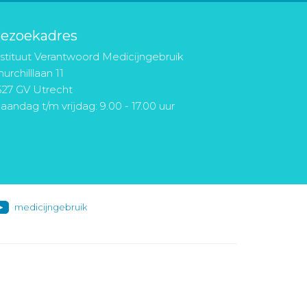
ezoekadres
nstituut Verantwoord Medicijngebruik
urchilllaan 11
527 GV Utrecht
aandag t/m vrijdag: 9.00 - 17.00 uur
medicijngebruik