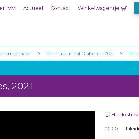
er IVM
Actueel
Contact
Winkelwagentje
erkmaterialen
Themajournaal Diabetes, 2021
Them
s, 2021
Hoofdstuk
00:00
Inleid