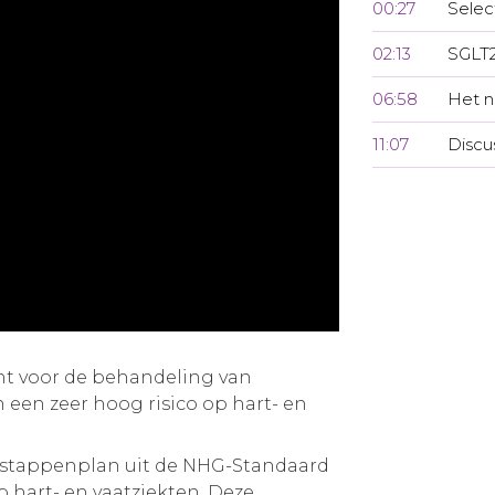
00:27
Selec
02:13
SGLT2
06:58
Het n
11:07
Discu
ht voor de behandeling van
 een zeer hoog risico op hart- en
 stappenplan uit de NHG-Standaard
p hart- en vaatziekten. Deze