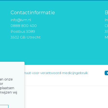
Contactinformatie
B
info@ivm.nl
I
0888 800 400
Ch
Postbus 3089
3
3502 GB Utrecht
M
instituut-voor-verantwoord-medicijngebruik
van onze
or
 plaatsen
rwijzen wij