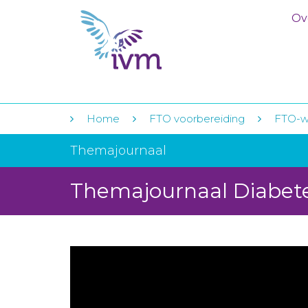
Ov
Home
FTO voorbereiding
FTO-w
Themajournaal
Themajournaal Diabete