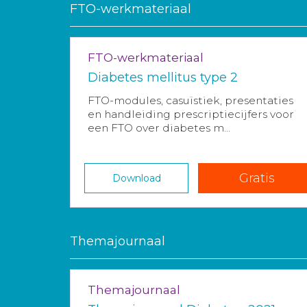
FTO-werkmateriaal
FTO-werkmateriaal
Diabetes mellitus type 2
FTO-modules, casuïstiek, presentaties
en handleiding prescriptiecijfers voor
een FTO over diabetes m...
Gratis
Download
Themajournaal
Themajournaal