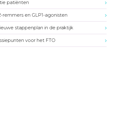
tie patiënten
-remmers en GLP1-agonisten
ieuwe stappenplan in de praktijk
ssiepunten voor het FTO