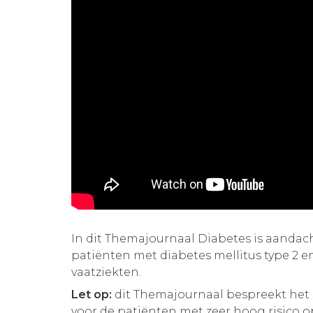
In dit Themajournaal Diabetes is aandac
patiënten met diabetes mellitus type 2 en
vaatziekten.
Let op:
dit Themajournaal bespreekt het
voor de patiënten met zeer hoog risico o