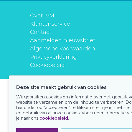
Over IVM
Klantenservice
Contact
Aanmelden nieuwsbrief
Algemene voorwaarden
Privacyverklaring
Cookiebeleid
Deze site maakt gebruik van cookies
instituutverantwoordmedicijngebruik
Wij gebruiken cookies om informatie over het gebruik 
website te verzamelen om de inhoud te verbeteren. Do
hieronder op “accepteren“ te klikken stem je in met het
en gebruik van al onze cookies. Voor meer informatie ve
Onze keurmerken
je naar ons
cookiebeleid
.