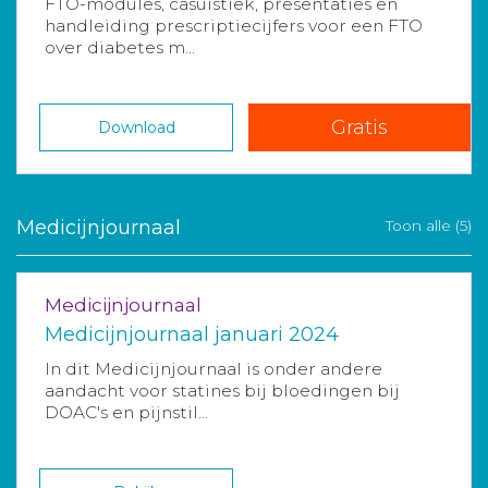
FTO-modules, casuïstiek, presentaties en
handleiding prescriptiecijfers voor een FTO
over diabetes m...
Gratis
Download
Medicijnjournaal
Toon alle (5)
Medicijnjournaal
Medicijnjournaal januari 2024
In dit Medicijnjournaal is onder andere
aandacht voor statines bij bloedingen bij
DOAC's en pijnstil...