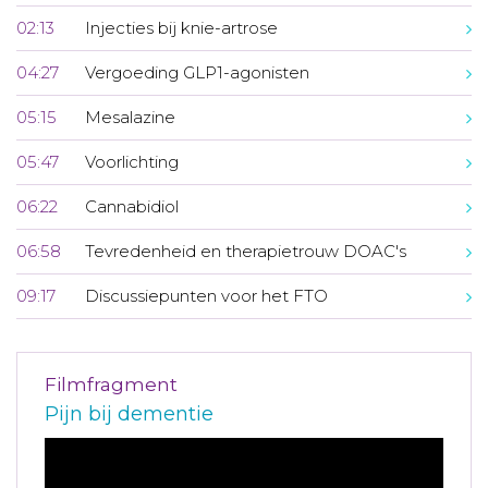
02:13
Injecties bij knie-artrose
04:27
Vergoeding GLP1-agonisten
05:15
Mesalazine
05:47
Voorlichting
06:22
Cannabidiol
06:58
Tevredenheid en therapietrouw DOAC's
09:17
Discussiepunten voor het FTO
Filmfragment
Pijn bij dementie