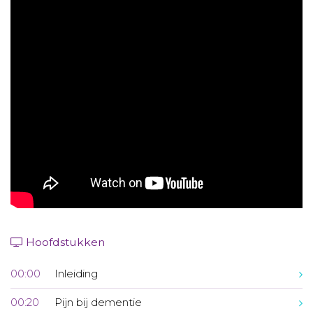
Aanmelden nieuwsbrief
Inloggen
Toegang leeromgeving
Hoofdstukken
00:00
Inleiding
00:20
Pijn bij dementie