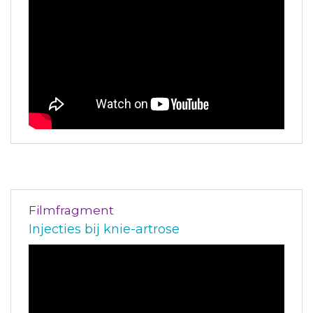
Filmfragment
Injecties bij knie-artrose