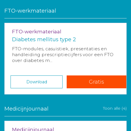
FTO-werkmateriaal
FTO-werkmateriaal
Diabetes mellitus type 2
FTO-modules, casuïstiek, presentaties en
handleiding prescriptiecijfers voor een FTO
over diabetes m...
Gratis
Download
Medicijnjournaal
Toon alle (4)
Medicijnjournaal