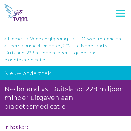
VMI
FTO voorbereiding
IVM-academie
Home
Voorschrijfgedrag
FTO-werkmaterialen
Themajournaal Diabetes, 2021
Nederland vs.
Zorginstellingen
Duitsland: 228 miljoen minder uitgaven aan
diabetesmedicatie
Voorschrijfgedrag
Nieuw onderzoek
Projecten
Over IVM
Nederland vs. Duitsland: 228 miljoen
minder uitgaven aan
Actueel
diabetesmedicatie
Contact
Winkelwagentje
In het kort