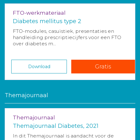
FTO-werkmateriaal
Diabetes mellitus type 2
FTO-modules, casuïstiek, presentaties en
handleiding prescriptiecijfers voor een FTO
over diabetes m...
Gratis
Download
Themajournaal
Themajournaal
Themajournaal Diabetes, 2021
In dit Themajournaal is aandacht voor de