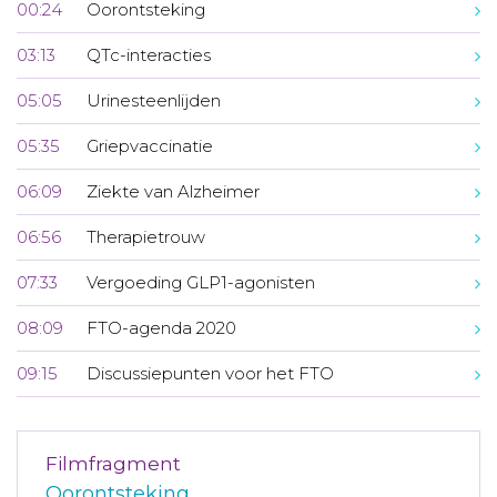
00:24
Oorontsteking
03:13
QTc-interacties
05:05
Urinesteenlijden
05:35
Griepvaccinatie
06:09
Ziekte van Alzheimer
06:56
Therapietrouw
07:33
Vergoeding GLP1-agonisten
08:09
FTO-agenda 2020
09:15
Discussiepunten voor het FTO
Filmfragment
Oorontsteking