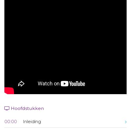
Aanmelden nieuwsbrief
Inloggen
Toegang leeromgeving
Hoofdstukken
00:00
Inleiding