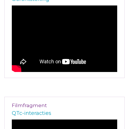
Filmfragment
QTc-interacties