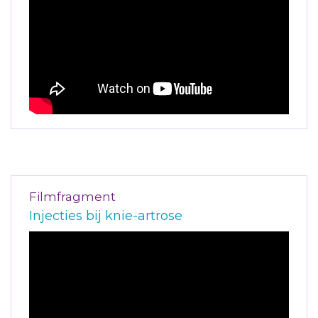
Filmfragment
Injecties bij knie-artrose