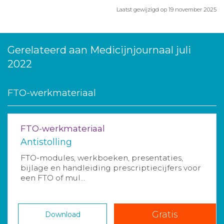
Laatst gewijzigd op 19 november 2025
Gerelateerd aan Medicijnjournaal juli
2022
FTO-werkmateriaal
FTO-werkmateriaal
Antistolling
FTO-modules, werkboeken, presentaties,
bijlage en handleiding prescriptiecijfers voor
een FTO of mul...
Gratis
Download