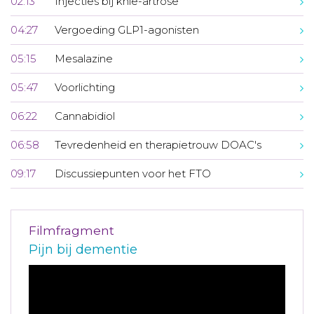
02:13
Injecties bij knie-artrose
04:27
Vergoeding GLP1-agonisten
05:15
Mesalazine
05:47
Voorlichting
06:22
Cannabidiol
06:58
Tevredenheid en therapietrouw DOAC's
09:17
Discussiepunten voor het FTO
Filmfragment
Pijn bij dementie