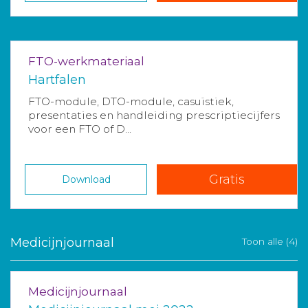
FTO-werkmateriaal
Hartfalen
FTO-module, DTO-module, casuïstiek,
presentaties en handleiding prescriptiecijfers
voor een FTO of D...
Gratis
Download
Medicijnjournaal
Toon alle (4)
Medicijnjournaal