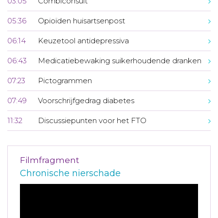
03:05
Combiconsult
05:36
Opioïden huisartsenpost
06:14
Keuzetool antidepressiva
06:43
Medicatiebewaking suikerhoudende dranken
07:23
Pictogrammen
07:49
Voorschrijfgedrag diabetes
11:32
Discussiepunten voor het FTO
Filmfragment
Chronische nierschade