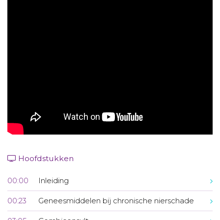
Aanmelden nieuwsbrief
Inloggen
Toegang leeromgeving
Hoofdstukken
00:00
Inleiding
00:23
Geneesmiddelen bij chronische nierschade