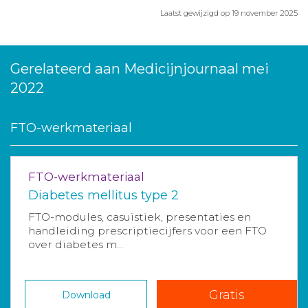
Laatst gewijzigd op 19 november 2025
Gerelateerd aan Medicijnjournaal mei
2022
FTO-werkmateriaal
FTO-werkmateriaal
Diabetes mellitus type 2
FTO-modules, casuïstiek, presentaties en
handleiding prescriptiecijfers voor een FTO
over diabetes m...
Gratis
Download