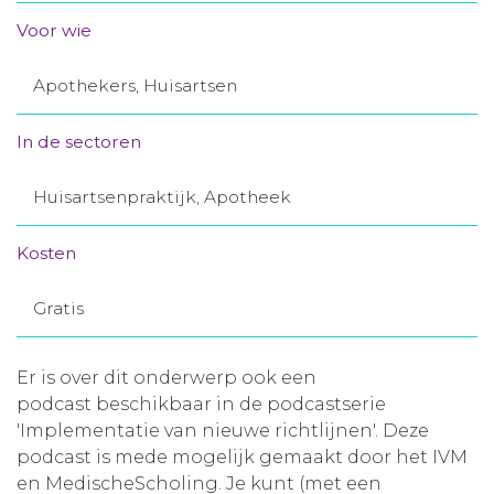
Aanmelden nieuwsbrief
Voor wie
Apothekers, Huisartsen
Inloggen
In de sectoren
Toegang leeromgeving
Huisartsenpraktijk, Apotheek
Kosten
Gratis
Er is over dit onderwerp ook een
podcast beschikbaar in de podcastserie
'Implementatie van nieuwe richtlijnen'. Deze
podcast is mede mogelijk gemaakt door het IVM
en MedischeScholing. Je kunt (met een