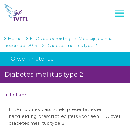
VMI
FTO voorbereiding
IVM-academie
Home
FTO voorbereiding
Medicijnjournaal
november 2019
Diabetes mellitus type 2
Zorginstellingen
FTO-werkmateriaal
Voorschrijfgedrag
Diabetes mellitus type 2
Projecten
Over IVM
In het kort
Actueel
FTO-modules, casuïstiek, presentaties en
Contact
handleiding prescriptiecijfers voor een FTO over
diabetes mellitus type 2
Winkelwagentje