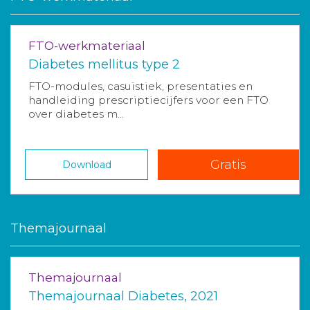
FTO-werkmateriaal
Diabetes mellitus type 2
FTO-modules, casuïstiek, presentaties en
handleiding prescriptiecijfers voor een FTO
over diabetes m...
Gratis
Download
Themajournaal
Themajournaal
Themajournaal Diabetes, 2021