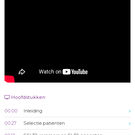
Aanmelden nieuwsbrief
Inloggen
Toegang leeromgeving
Hoofdstukken
00:00
Inleiding
00:27
Selectie patiënten