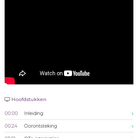
Aanmelden nieuwsbrief
Inloggen
Toegang leeromgeving
Hoofdstukken
00:00
Inleiding
00:24
Oorontsteking