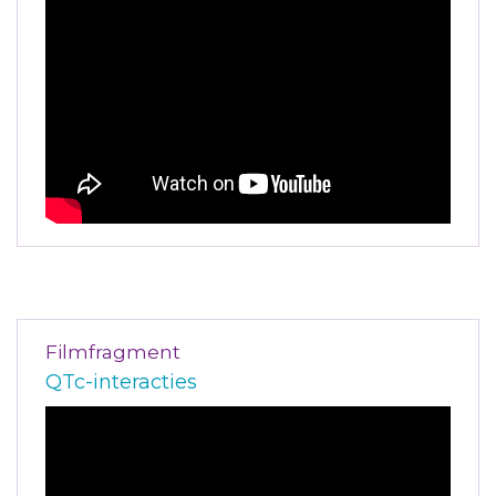
Filmfragment
QTc-interacties