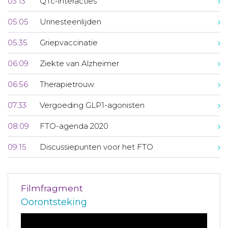
03:13
QTc-interacties
05:05
Urinesteenlijden
05:35
Griepvaccinatie
06:09
Ziekte van Alzheimer
06:56
Therapietrouw
07:33
Vergoeding GLP1-agonisten
08:09
FTO-agenda 2020
09:15
Discussiepunten voor het FTO
Filmfragment
Oorontsteking