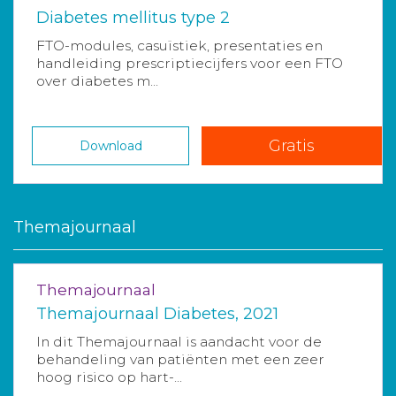
Diabetes mellitus type 2
FTO-modules, casuïstiek, presentaties en
handleiding prescriptiecijfers voor een FTO
over diabetes m...
Gratis
Download
Themajournaal
Themajournaal
Themajournaal Diabetes, 2021
In dit Themajournaal is aandacht voor de
behandeling van patiënten met een zeer
hoog risico op hart-...