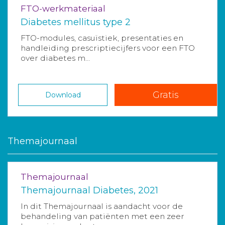
FTO-werkmateriaal
Diabetes mellitus type 2
FTO-modules, casuïstiek, presentaties en
handleiding prescriptiecijfers voor een FTO
over diabetes m...
Gratis
Download
Themajournaal
Themajournaal
Themajournaal Diabetes, 2021
In dit Themajournaal is aandacht voor de
behandeling van patiënten met een zeer