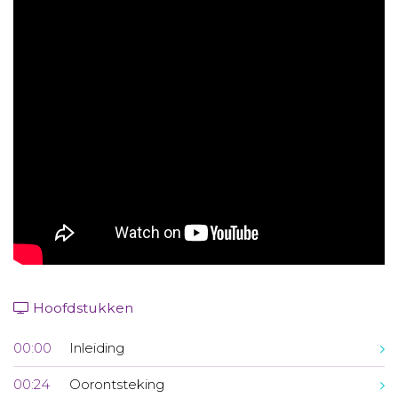
Aanmelden nieuwsbrief
Inloggen
Toegang leeromgeving
Hoofdstukken
00:00
Inleiding
00:24
Oorontsteking