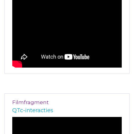
Filmfragment
QTc-interacties