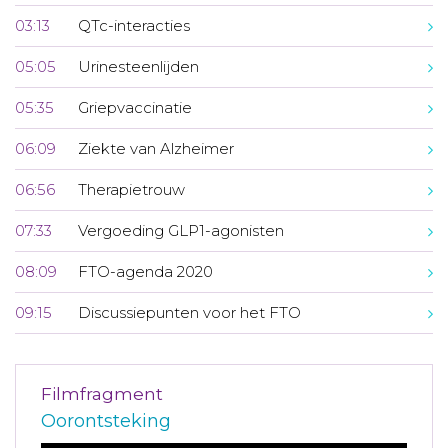
03:13
QTc-interacties
05:05
Urinesteenlijden
05:35
Griepvaccinatie
06:09
Ziekte van Alzheimer
06:56
Therapietrouw
07:33
Vergoeding GLP1-agonisten
08:09
FTO-agenda 2020
09:15
Discussiepunten voor het FTO
Filmfragment
Oorontsteking