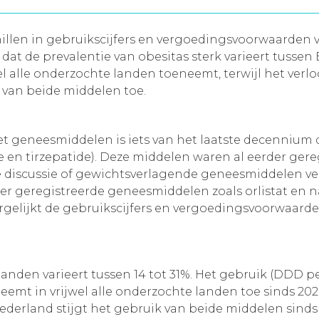
rschillen in gebruikscijfers en vergoedingsvoorwaard
dat de prevalentie van obesitas sterk varieert tusse
l alle onderzochte landen toeneemt, terwijl het verlo
 van beide middelen toe.
et geneesmiddelen is iets van het laatste decenniu
en tirzepatide). Deze middelen waren al eerder geregi
 discussie of gewichtsverlagende geneesmiddelen ve
r geregistreerde geneesmiddelen zoals orlistat en 
ergelijkt de gebruikscijfers en vergoedingsvoorwaar
landen varieert tussen 14 tot 31%. Het gebruik (DDD p
emt in vrijwel alle onderzochte landen toe sinds 202
Nederland stijgt het gebruik van beide middelen sinds