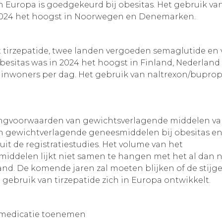
 in Europa is goedgekeurd bij obesitas. Het gebruik 
 2024 het hoogst in Noorwegen en Denemarken.
tirzepatide, twee landen vergoeden semaglutide en vi
 obesitas was in 2024 het hoogst in Finland, Nederland
0 inwoners per dag. Het gebruik van naltrexon/bupro
ingvoorwaarden van gewichtsverlagende middelen va
den gewichtverlagende geneesmiddelen bij obesitas
it de registratiestudies. Het volume van het
iddelen lijkt niet samen te hangen met het al dan 
land. De komende jaren zal moeten blijken of de stijg
 gebruik van tirzepatide zich in Europa ontwikkelt.
 medicatie toenemen