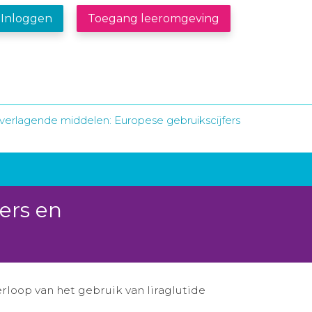
Inloggen
Toegang leeromgeving
verlagende middelen: Europese gebruikscijfers
ers en
rloop van het gebruik van liraglutide