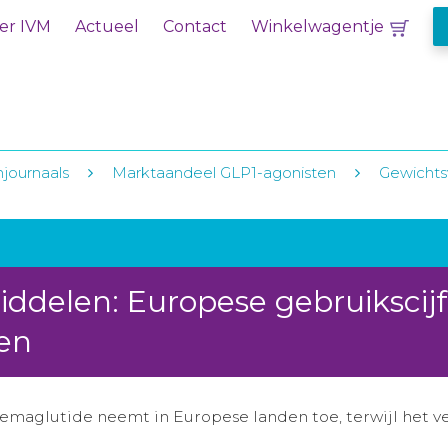
er IVM
Actueel
Contact
Winkelwagentje
njournaals
Marktaandeel GLP1-agonisten
Gewichts
ddelen: Europese gebruikscijf
en
emaglutide neemt in Europese landen toe, terwijl het ve