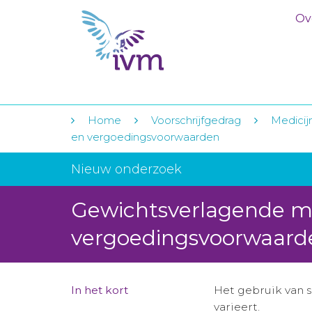
Ov
Home
Voorschrijfgedrag
Medicij
en vergoedingsvoorwaarden
Nieuw onderzoek
Gewichtsverlagende mi
vergoedingsvoorwaard
In het kort
Het gebruik van s
varieert.