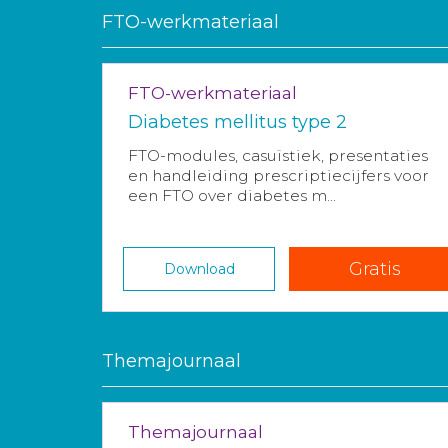
FTO-werkmateriaal
FTO-werkmateriaal
Diabetes mellitus type 2
FTO-modules, casuïstiek, presentaties
en handleiding prescriptiecijfers voor
een FTO over diabetes m...
Gratis
Download
Themajournaal
Themajournaal