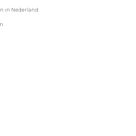
en in Nederland
n.