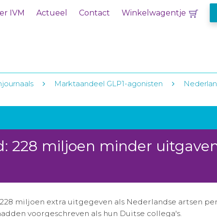
er IVM
Actueel
Contact
Winkelwagentje
njournaals
Marktaandeel GLP1-agonisten
Nederland
d: 228 miljoen minder uitgave
228 miljoen extra uitgegeven als Nederlandse artsen p
adden voorgeschreven als hun Duitse collega's.