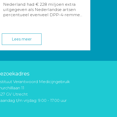
Nederland had € 228 miljoen extra
uitgegeven als Nederlandse artsen
percentueel evenveel DPP-4-remme...
Lees meer
ezoekadres
nstituut Verantwoord Medicijngebruik
urchilllaan 11
527 GV Utrecht
aandag t/m vrijdag: 9.00 - 17.00 uur