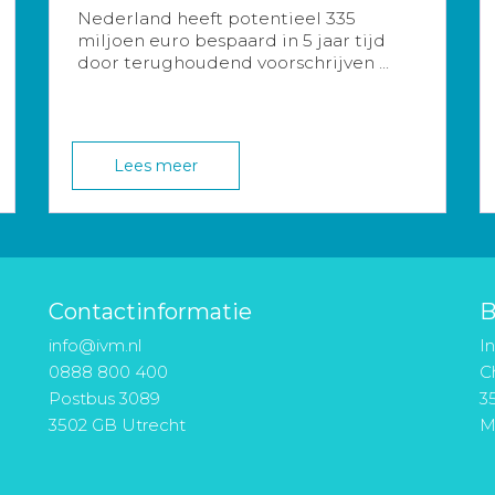
Nederland heeft potentieel 335
miljoen euro bespaard in 5 jaar tijd
door terughoudend voorschrijven ...
Lees meer
Contactinformatie
B
info@ivm.nl
I
0888 800 400
Ch
Postbus 3089
3
3502 GB Utrecht
M