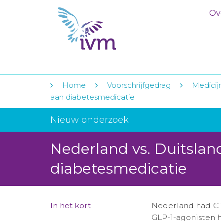
Ov
Home
Voorschrijfgedrag
Medicij
aan diabetesmedicatie
Nieuw onderzoek
Nederland vs. Duitslan
diabetesmedicatie
In het kort
Nederland had € 
GLP-1-agonisten h