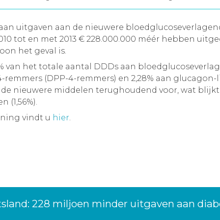
n aan uitgaven aan de nieuwere bloedglucoseverlage
 2010 tot en met 2013 € 228.000.000 méér hebben ui
on het geval is.
41% van het totale aantal DDDs aan bloedglucoseverla
-4-remmers (DPP-4-remmers) en 2,28% aan glucagon-li
n de nieuwere middelen terughoudend voor, wat blijkt
 (1,56%).
ening vindt u
hier
.
tsland: 228 miljoen minder uitgaven aan dia