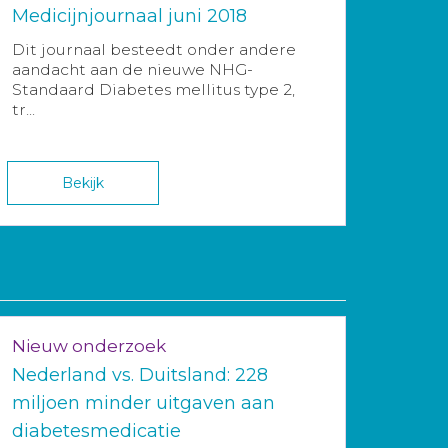
Medicijnjournaal juni 2018
Dit journaal besteedt onder andere
aandacht aan de nieuwe NHG-
Standaard Diabetes mellitus type 2,
tr...
Bekijk
Nieuw onderzoek
Nederland vs. Duitsland: 228
miljoen minder uitgaven aan
diabetesmedicatie