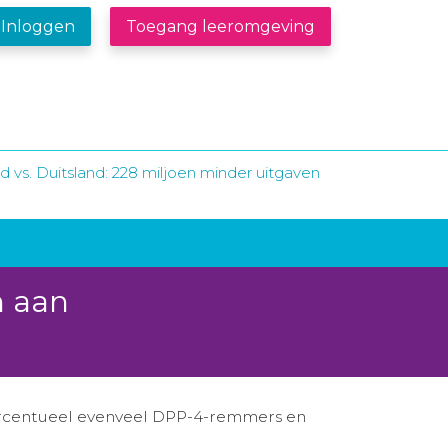
Inloggen
Toegang leeromgeving
 vs. Duitsland: 228 miljoen minder uitgaven
n aan
ercentueel evenveel DPP-4-remmers en