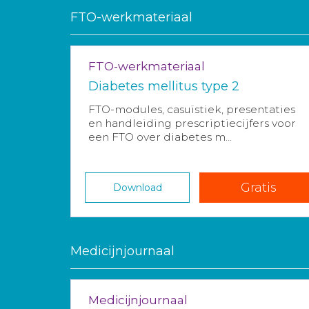
FTO-werkmateriaal
FTO-werkmateriaal
Diabetes mellitus type 2
FTO-modules, casuïstiek, presentaties
en handleiding prescriptiecijfers voor
een FTO over diabetes m...
Gratis
Download
Medicijnjournaal
Medicijnjournaal