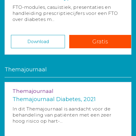
FTO-modules, casuïstiek, presentaties en
handleiding prescriptiecijfers voor een FTO
over diabetes m...
Gratis
Download
Themajournaal
Themajournaal
Themajournaal Diabetes, 2021
In dit Themajournaal is aandacht voor de
behandeling van patiënten met een zeer
hoog risico op hart-...