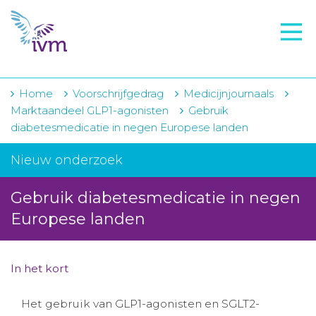
VMI
FTO voorbereiding
IVM-academie
Home
Voorschrijfgedrag
Medicijnjournaals
Marktaandeel GLP1-agonisten
Gebruik
Zorginstellingen
diabetesmedicatie in negen Europese landen
Voorschrijfgedrag
Nieuw onderzoek
Projecten
Gebruik diabetesmedicatie in negen
Over IVM
Europese landen
Actueel
In het kort
Contact
Het gebruik van GLP1-agonisten en SGLT2-
Winkelwagentje