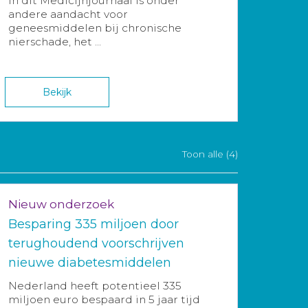
In dit Medicijnjournaal is onder
andere aandacht voor
geneesmiddelen bij chronische
nierschade, het ...
Bekijk
Toon alle (4)
Nieuw onderzoek
Besparing 335 miljoen door
terughoudend voorschrijven
nieuwe diabetesmiddelen
Nederland heeft potentieel 335
miljoen euro bespaard in 5 jaar tijd