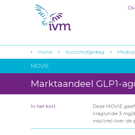
Ov
Home
Voorschrijfgedrag
Medicij
MOVIE
Marktaandeel GLP1-ag
In het kort
Deze MOVIE geeft 
liraglutide 3 mg/
insuline) over de