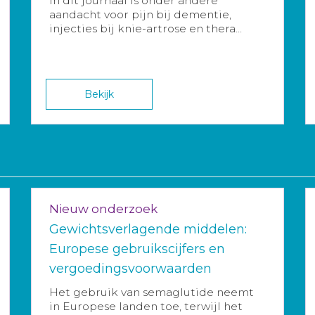
In dit journaal is onder andere
aandacht voor pijn bij dementie,
injecties bij knie-artrose en thera...
Bekijk
Nieuw onderzoek
Gewichtsverlagende middelen:
Europese gebruikscijfers en
vergoedingsvoorwaarden
Het gebruik van semaglutide neemt
in Europese landen toe, terwijl het