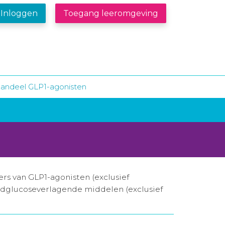
Inloggen
Toegang leeromgeving
andeel GLP1-agonisten
s van GLP1-agonisten (exclusief
oedglucoseverlagende middelen (exclusief