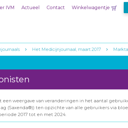
er IVM
Actueel
Contact
Winkelwagentje
njournaals
Het Medicijnjournaal, maart 2017
Markta
onisten
een weergave van veranderingen in het aantal gebruiker
dag (Saxenda®)) ten opzichte van alle gebruikers via bl
 periode 2017 tot en met 2024.