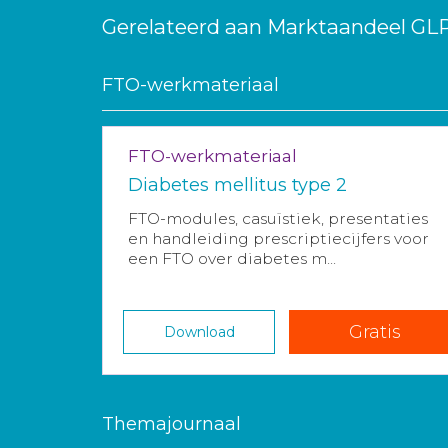
Gerelateerd aan Marktaandeel GL
FTO-werkmateriaal
FTO-werkmateriaal
Diabetes mellitus type 2
FTO-modules, casuïstiek, presentaties
en handleiding prescriptiecijfers voor
een FTO over diabetes m...
Gratis
Download
Themajournaal