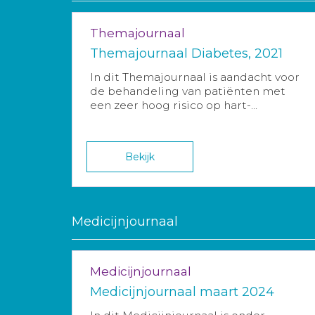
Themajournaal
Themajournaal Diabetes, 2021
In dit Themajournaal is aandacht voor
de behandeling van patiënten met
een zeer hoog risico op hart-...
Bekijk
Medicijnjournaal
Medicijnjournaal
Medicijnjournaal maart 2024