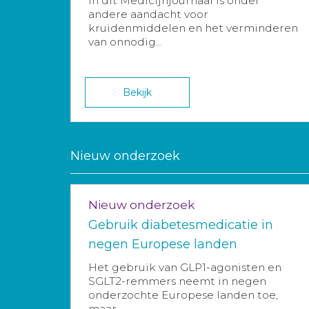
In dit Medicijnjournaal is onder
andere aandacht voor
kruidenmiddelen en het verminderen
van onnodig...
Bekijk
Nieuw onderzoek
Nieuw onderzoek
Gebruik diabetesmedicatie in
negen Europese landen
Het gebruik van GLP1-agonisten en
SGLT2-remmers neemt in negen
onderzochte Europese landen toe,
maar...