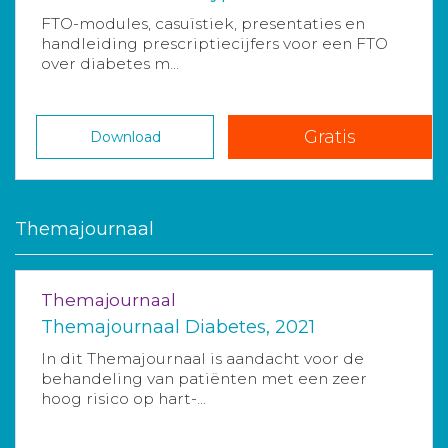
FTO-modules, casuïstiek, presentaties en
handleiding prescriptiecijfers voor een FTO
over diabetes m...
Gratis
Download
Themajournaal
Themajournaal
Themajournaal Diabetes, 2021
In dit Themajournaal is aandacht voor de
behandeling van patiënten met een zeer
hoog risico op hart-...