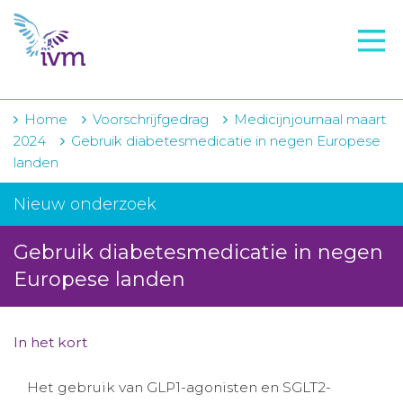
VMI
FTO voorbereiding
IVM-academie
Home
Voorschrijfgedrag
Medicijnjournaal maart
2024
Gebruik diabetesmedicatie in negen Europese
Zorginstellingen
landen
Voorschrijfgedrag
Nieuw onderzoek
Projecten
Gebruik diabetesmedicatie in negen
Over IVM
Europese landen
Actueel
In het kort
Contact
Het gebruik van GLP1-agonisten en SGLT2-
Winkelwagentje