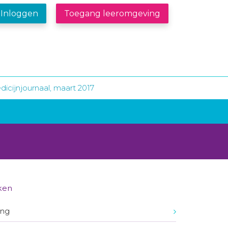
Inloggen
Toegang leeromgeving
icijnjournaal, maart 2017
ken
ing