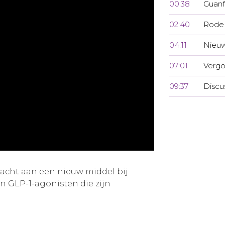
00:38
Guanf
02:40
Rode 
04:11
Nieuw
07:01
Vergo
09:37
Discu
acht aan een nieuw middel bij
 GLP-1-agonisten die zijn