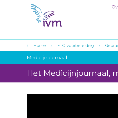
Ov
Home
FTO voorbereiding
Gebrui
Medicijnjournaal
Het Medicijnjournaal, 