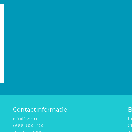
Contactinformatie
B
info@ivm.nl
I
0888 800 400
Ch