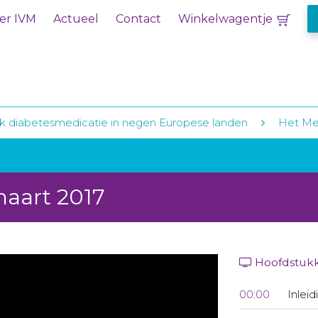
er IVM
Actueel
Contact
Winkelwagentje
k diabetesmedicatie in negen Europese landen
Het Med
maart 2017
Hoofdstuk
00:00
Inleid