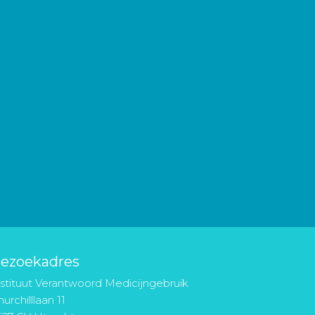
ezoekadres
nstituut Verantwoord Medicijngebruik
urchilllaan 11