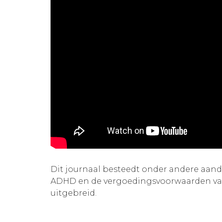
Dit journaal besteedt onder andere aand
ADHD en de vergoedingsvoorwaarden van
uitgebreid.