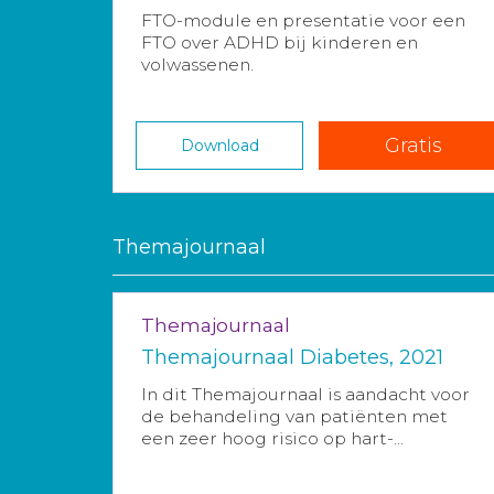
FTO-module en presentatie voor een
FTO over ADHD bij kinderen en
volwassenen.
Gratis
Download
Themajournaal
Themajournaal
Themajournaal Diabetes, 2021
In dit Themajournaal is aandacht voor
de behandeling van patiënten met
een zeer hoog risico op hart-...