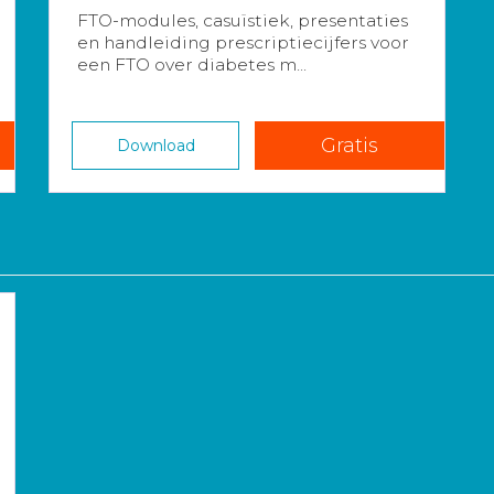
FTO-modules, casuïstiek, presentaties
en handleiding prescriptiecijfers voor
een FTO over diabetes m...
Gratis
Download