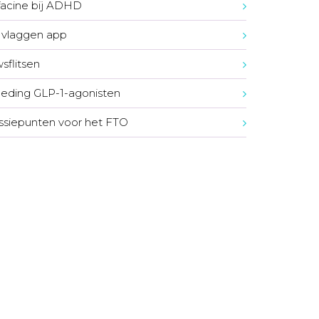
acine bij ADHD
vlaggen app
sflitsen
eding GLP-1-agonisten
ssiepunten voor het FTO