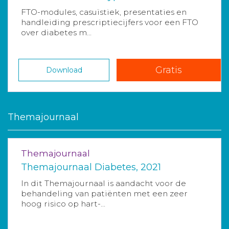
FTO-modules, casuïstiek, presentaties en
handleiding prescriptiecijfers voor een FTO
over diabetes m...
Gratis
Download
Themajournaal
Themajournaal
Themajournaal Diabetes, 2021
In dit Themajournaal is aandacht voor de
behandeling van patiënten met een zeer
hoog risico op hart-...