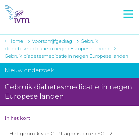
VMI
FTO voorbereiding
IVM-academie
Home
Voorschrijfgedrag
Gebruik
diabetesmedicatie in negen Europese landen
Zorginstellingen
Gebruik diabetesmedicatie in negen Europese landen
Voorschrijfgedrag
Nieuw onderzoek
Projecten
Gebruik diabetesmedicatie in negen
Over IVM
Europese landen
Actueel
In het kort
Contact
Het gebruik van GLP1-agonisten en SGLT2-
Winkelwagentje