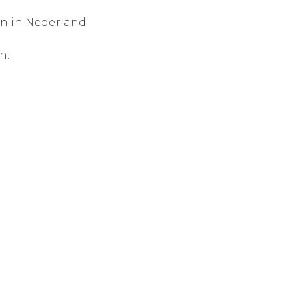
en in Nederland
n.