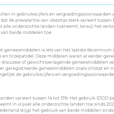
rschillen in gebruikscijfers en vergoedingsvoorwaard
dat de prevalentie van obesitas sterk varieert tusse
l alle onderzochte landen toeneemt, terwijl het verlo
 van beide middelen toe.
et geneesmiddelen is iets van het laatste decenniu
en tirzepatide). Deze middelen waren al eerder geregi
 discussie of gewichtsverlagende geneesmiddelen ve
r geregistreerde geneesmiddelen zoals orlistat en 
ergelijkt de gebruikscijfers en vergoedingsvoorwaar
landen varieert tussen 14 tot 31%. Het gebruik (DDD p
emt in vrijwel alle onderzochte landen toe sinds 202
Nederland stijgt het gebruik van beide middelen sinds