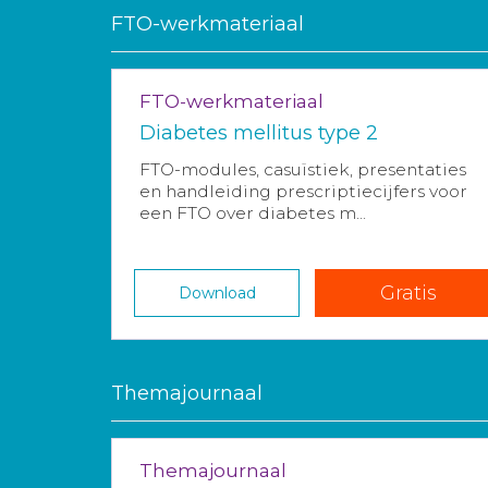
FTO-werkmateriaal
FTO-werkmateriaal
Diabetes mellitus type 2
FTO-modules, casuïstiek, presentaties
en handleiding prescriptiecijfers voor
een FTO over diabetes m...
Gratis
Download
Themajournaal
Themajournaal