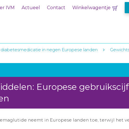
er IVM
Actueel
Contact
Winkelwagentje
 diabetesmedicatie in negen Europese landen
Gewichts
ddelen: Europese gebruikscijf
en
emaglutide neemt in Europese landen toe, terwijl het ve