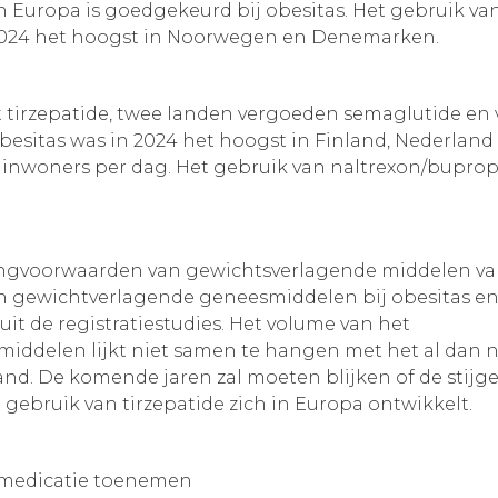
 in Europa is goedgekeurd bij obesitas. Het gebruik 
 2024 het hoogst in Noorwegen en Denemarken.
tirzepatide, twee landen vergoeden semaglutide en vi
 obesitas was in 2024 het hoogst in Finland, Nederland
0 inwoners per dag. Het gebruik van naltrexon/bupro
ingvoorwaarden van gewichtsverlagende middelen va
den gewichtverlagende geneesmiddelen bij obesitas
it de registratiestudies. Het volume van het
iddelen lijkt niet samen te hangen met het al dan 
land. De komende jaren zal moeten blijken of de stijg
 gebruik van tirzepatide zich in Europa ontwikkelt.
 medicatie toenemen