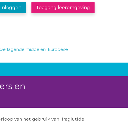
Inloggen
Toegang leeromgeving
verlagende middelen: Europese
ers en
rloop van het gebruik van liraglutide