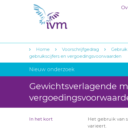
Ov
Home
Voorschrijfgedrag
Gebruik
gebruikscijfers en vergoedingsvoorwaarden
Nieuw onderzoek
Gewichtsverlagende mi
vergoedingsvoorwaard
In het kort
Het gebruik van s
varieert.