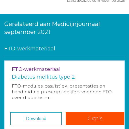
Laatst gewijzigd op 19 november 2025
Gerelateerd aan Medicijnjournaal
september 2021
FTO-werkmateriaal
FTO-werkmateriaal
Diabetes mellitus type 2
FTO-modules, casuïstiek, presentaties en
handleiding prescriptiecijfers voor een FTO
over diabetes m...
Gratis
Download