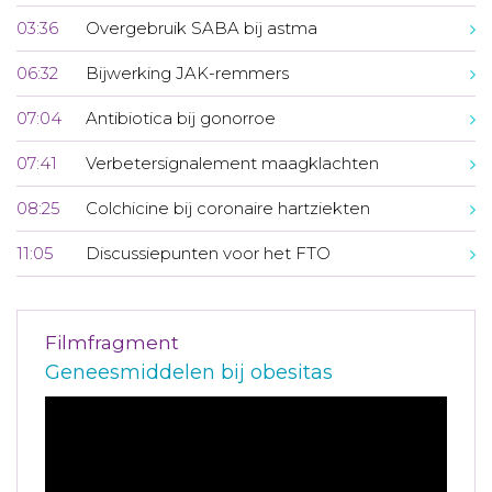
03:36
Overgebruik SABA bij astma
06:32
Bijwerking JAK-remmers
07:04
Antibiotica bij gonorroe
07:41
Verbetersignalement maagklachten
08:25
Colchicine bij coronaire hartziekten
11:05
Discussiepunten voor het FTO
Filmfragment
Geneesmiddelen bij obesitas