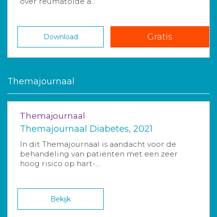
over reumatoide a...
Gratis
Download
Themajournaal
Themajournaal
Themajournaal Diabetes, 2021
In dit Themajournaal is aandacht voor de
behandeling van patiënten met een zeer
hoog risico op hart-...
Bekijk