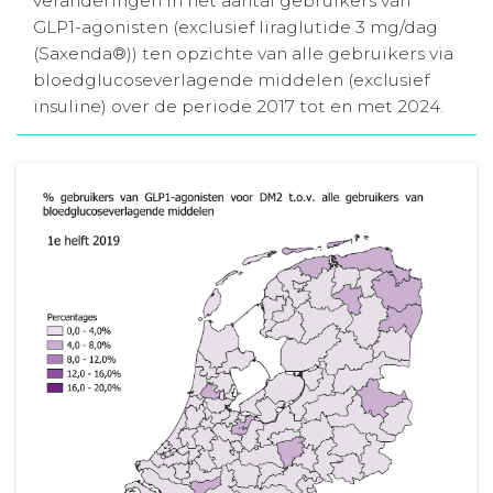
veranderingen in het aantal gebruikers van
GLP1-agonisten (exclusief liraglutide 3 mg/dag
Aanmelden nieuwsbrief
(Saxenda®)) ten opzichte van alle gebruikers via
bloedglucoseverlagende middelen (exclusief
Inloggen
insuline) over de periode 2017 tot en met 2024.
Toegang leeromgeving