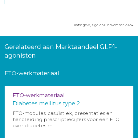
Laatst gewijzigd op 6 november 2024
Gerelateerd aan Marktaandeel GLP1-
agonisten
FTO-werkmateriaal
FTO-werkmateriaal
Diabetes mellitus type 2
FTO-modules, casuïstiek, presentaties en
handleiding prescriptiecijfers voor een FTO
over diabetes m...