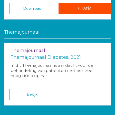
Gratis
Download
Themajournaal
Themajournaal
Themajournaal Diabetes, 2021
In dit Themajournaal is aandacht voor de
behandeling van patiënten met een zeer
hoog risico op hart-...
Bekijk