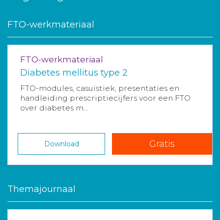
FTO-werkmateriaal
FTO-werkmateriaal
Diabetes mellitus type 2
FTO-modules, casuïstiek, presentaties en
handleiding prescriptiecijfers voor een FTO
over diabetes m...
Gratis
Download
Themajournaal