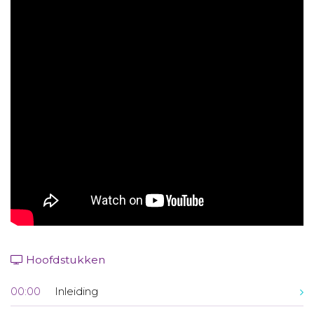
Aanmelden nieuwsbrief
Inloggen
Toegang leeromgeving
Hoofdstukken
00:00
Inleiding