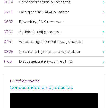
00:24
Geneesmiddelen bij obesitas
03:36
Overgebruik SABA bij astma
06:32
Bijwerking JAK-remmers
07:04
Antibiotica bij gonorroe
07:41
Verbetersignalement maagklachten
08:25
Colchicine bij coronaire hartziekten
11:05
Discussiepunten voor het FTO
Filmfragment
Geneesmiddelen bij obesitas