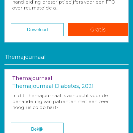
handleiding prescriptiecijfers voor een FTO
over reumatoide a...
Gratis
Download
Themajournaal
Themajournaal
Themajournaal Diabetes, 2021
In dit Themajournaal is aandacht voor de
behandeling van patiënten met een zeer
hoog risico op hart-...
Bekijk