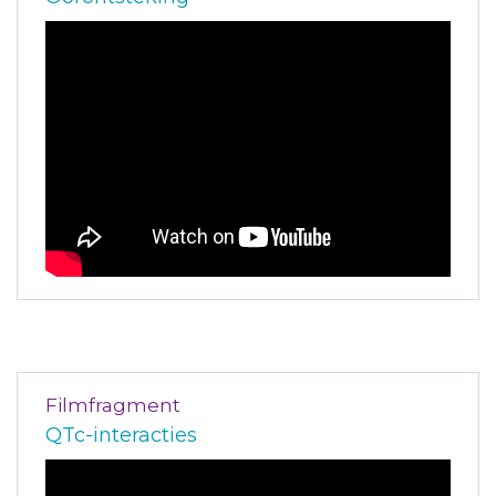
Filmfragment
QTc-interacties