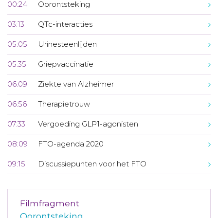
00:24
Oorontsteking
03:13
QTc-interacties
05:05
Urinesteenlijden
05:35
Griepvaccinatie
06:09
Ziekte van Alzheimer
06:56
Therapietrouw
07:33
Vergoeding GLP1-agonisten
08:09
FTO-agenda 2020
09:15
Discussiepunten voor het FTO
Filmfragment
Oorontsteking