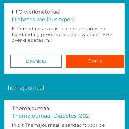
FTO-werkmateriaal
Diabetes mellitus type 2
FTO-modules, casuïstiek, presentaties en
handleiding prescriptiecijfers voor een FTO
over diabetes m...
Gratis
Download
Themajournaal
Themajournaal
Themajournaal Diabetes, 2021
In dit Themajournaal is aandacht voor de