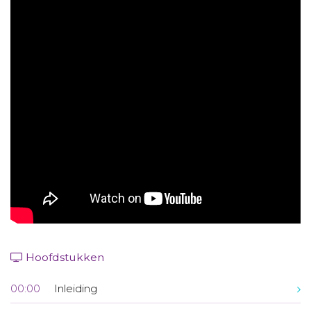
Aanmelden nieuwsbrief
Inloggen
Toegang leeromgeving
Hoofdstukken
00:00
Inleiding