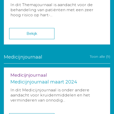
In dit Themajournaal is aandacht voor de
behandeling van patiënten met een zeer
hoog risico op hart-...
Bekijk
Medicijnjournaal
Toon alle (9)
Medicijnjournaal
Medicijnjournaal maart 2024
In dit Medicijnjournaal is onder andere
aandacht voor kruidenmiddelen en het
verminderen van onnodig...