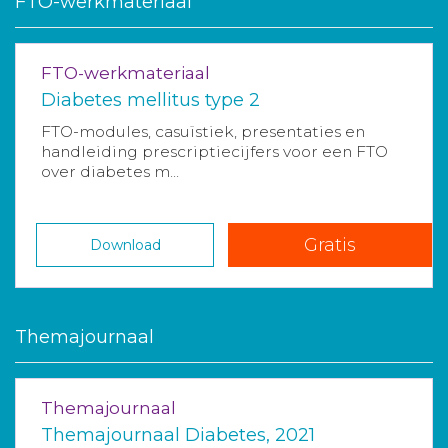
FTO-werkmateriaal
FTO-werkmateriaal
Diabetes mellitus type 2
FTO-modules, casuïstiek, presentaties en
handleiding prescriptiecijfers voor een FTO
over diabetes m...
Gratis
Download
Themajournaal
Themajournaal
Themajournaal Diabetes, 2021