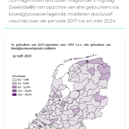
GLP1-agonisten (exclusief liraglutide 3 mg/dag
(Saxenda®)) ten opzichte van alle gebruikers via
Aanmelden nieuwsbrief
bloedglucoseverlagende middelen (exclusief
insuline) over de periode 2017 tot en met 2024.
Inloggen
Toegang leeromgeving