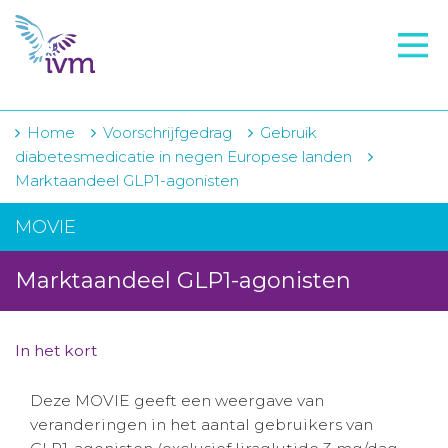
VMI
FTO voorbereiding
IVM-academie
Home
Voorschrijfgedrag
Gebruik
diabetesmedicatie in negen Europese landen
Zorginstellingen
Marktaandeel GLP1-agonisten
Voorschrijfgedrag
MOVIE
Projecten
Marktaandeel GLP1-agonisten
Over IVM
Actueel
In het kort
Contact
Deze MOVIE geeft een weergave van
veranderingen in het aantal gebruikers van
Winkelwagentje