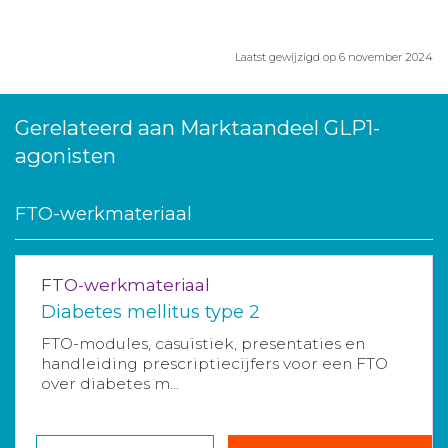
Laatst gewijzigd op 6 november 2024
Gerelateerd aan Marktaandeel GLP1-
agonisten
FTO-werkmateriaal
FTO-werkmateriaal
Diabetes mellitus type 2
FTO-modules, casuïstiek, presentaties en
handleiding prescriptiecijfers voor een FTO
over diabetes m...