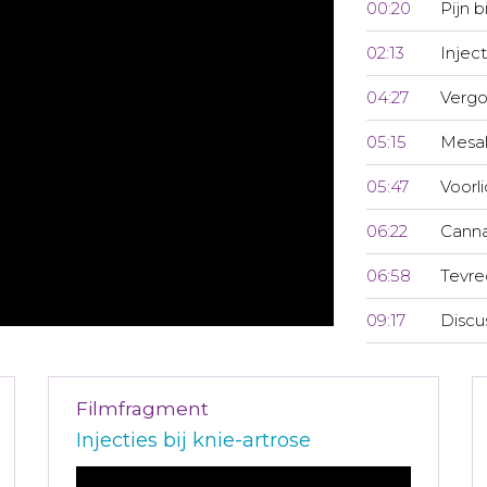
00:20
Pijn 
02:13
Inject
04:27
Vergo
05:15
Mesal
05:47
Voorl
06:22
Canna
06:58
Tevre
09:17
Discu
Filmfragment
Injecties bij knie-artrose