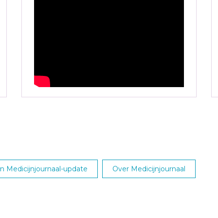
 Medicijnjournaal-update
Over Medicijnjournaal