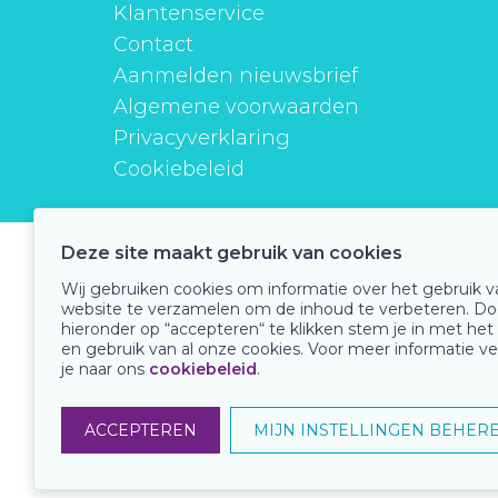
Klantenservice
Contact
Aanmelden nieuwsbrief
Algemene voorwaarden
Privacyverklaring
Cookiebeleid
Deze site maakt gebruik van cookies
instituutverantwoordmedicijngebruik
Wij gebruiken cookies om informatie over het gebruik 
website te verzamelen om de inhoud te verbeteren. Do
hieronder op “accepteren“ te klikken stem je in met het
en gebruik van al onze cookies. Voor meer informatie ve
Onze keurmerken
je naar ons
cookiebeleid
.
ACCEPTEREN
MIJN INSTELLINGEN BEHER