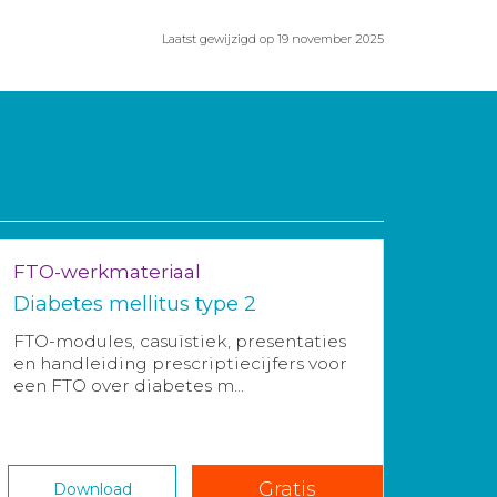
Laatst gewijzigd op 19 november 2025
FTO-werkmateriaal
Diabetes mellitus type 2
FTO-modules, casuïstiek, presentaties
en handleiding prescriptiecijfers voor
een FTO over diabetes m...
Gratis
Download