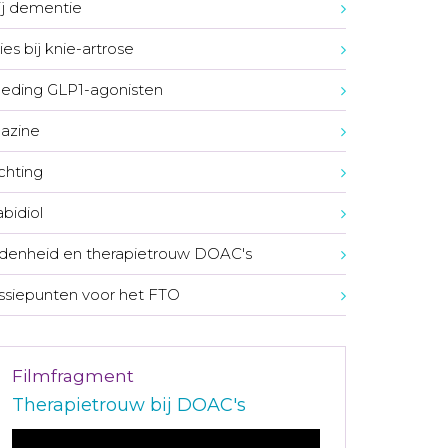
bij dementie
ies bij knie-artrose
eding GLP1-agonisten
azine
ichting
bidiol
denheid en therapietrouw DOAC's
ssiepunten voor het FTO
Filmfragment
Therapietrouw bij DOAC's