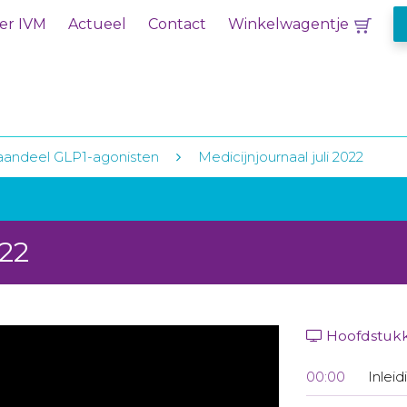
er IVM
Actueel
Contact
Winkelwagentje
aandeel GLP1-agonisten
Medicijnjournaal juli 2022
022
Hoofdstuk
00:00
Inleid