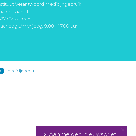
nstituut Verantwoord Medicijngebruik
urchilllaan 11
527 GV Utrecht
aandag t/m vrijdag: 9.00 - 17.00 uur
medicijngebruik
Aanmelden nieuwsbrief