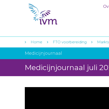
Ov
Home
FTO voorbereiding
Markt
Medicijnjournaal
Medicijnjournaal juli 2