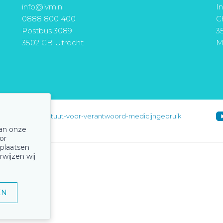
info@ivm.nl
I
0888 800 400
Ch
Postbus 3089
3
3502 GB Utrecht
M
instituut-voor-verantwoord-medicijngebruik
van onze
or
 plaatsen
rwijzen wij
EN