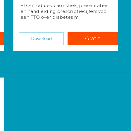
FTO-modules, casuïstiek, presentaties
en handleiding prescriptiecijfers voor
een FTO over diabetes m...
Gratis
Download