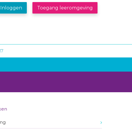
Inloggen
Toegang leeromgeving
17
ken
ing