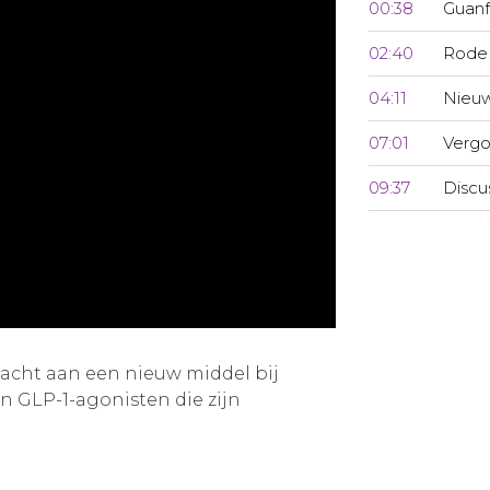
00:38
Guanf
02:40
Rode 
04:11
Nieuw
07:01
Vergo
09:37
Discu
acht aan een nieuw middel bij
 GLP-1-agonisten die zijn