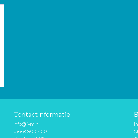
Contactinformatie
B
info@ivm.nl
I
0888 800 400
Ch