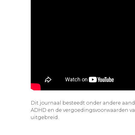
Dit journaal besteedt onder andere aand
ADHD en de vergoedingsvoorwaarden van
uitgebreid.