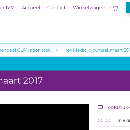
er IVM
Actueel
Contact
Winkelwagentje
aandeel GLP1-agonisten
Het Medicijnjournaal, maart 20
maart 2017
Hoofdstuk
00:00
Inleid