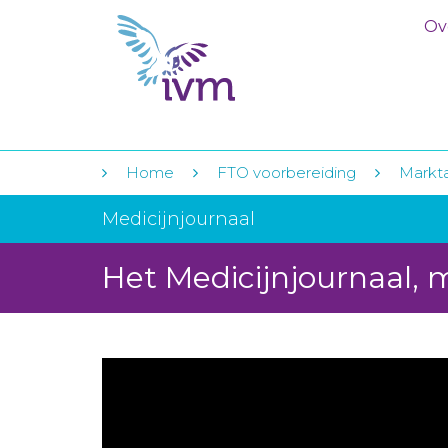
Ov
Home
FTO voorbereiding
Markt
Medicijnjournaal
Het Medicijnjournaal, 