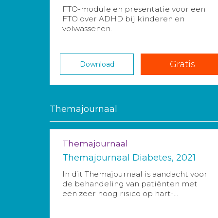
FTO-module en presentatie voor een
FTO over ADHD bij kinderen en
volwassenen.
Gratis
Download
Themajournaal
Themajournaal
Themajournaal Diabetes, 2021
In dit Themajournaal is aandacht voor
de behandeling van patiënten met
een zeer hoog risico op hart-...