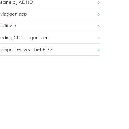
acine bij ADHD
vlaggen app
sflitsen
eding GLP-1-agonisten
ssiepunten voor het FTO