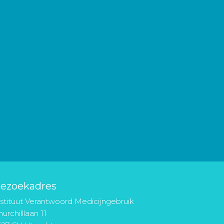
ezoekadres
nstituut Verantwoord Medicijngebruik
urchilllaan 11