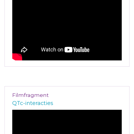
Filmfragment
QTc-interacties