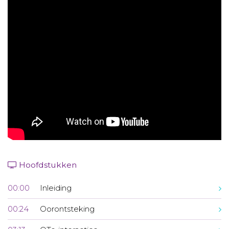
Aanmelden nieuwsbrief
Inloggen
Toegang leeromgeving
Hoofdstukken
00:00
Inleiding
00:24
Oorontsteking