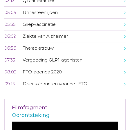
03:13
QTc-interacties
05:05
Urinesteenlijden
05:35
Griepvaccinatie
06:09
Ziekte van Alzheimer
06:56
Therapietrouw
07:33
Vergoeding GLP1-agonisten
08:09
FTO-agenda 2020
09:15
Discussiepunten voor het FTO
Filmfragment
Oorontsteking