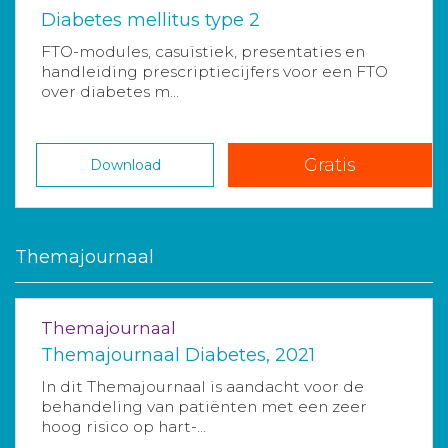
Diabetes mellitus type 2
FTO-modules, casuïstiek, presentaties en
handleiding prescriptiecijfers voor een FTO
over diabetes m...
Gratis
Download
Themajournaal
Themajournaal
Themajournaal Diabetes, 2021
In dit Themajournaal is aandacht voor de
behandeling van patiënten met een zeer
hoog risico op hart-...