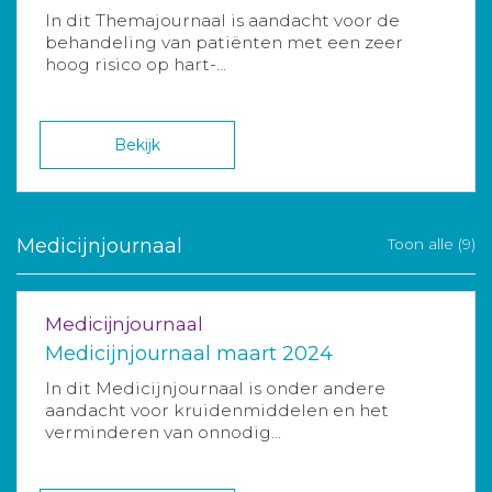
In dit Themajournaal is aandacht voor de
behandeling van patiënten met een zeer
hoog risico op hart-...
Bekijk
Medicijnjournaal
Toon alle (9)
Medicijnjournaal
Medicijnjournaal maart 2024
In dit Medicijnjournaal is onder andere
aandacht voor kruidenmiddelen en het
verminderen van onnodig...