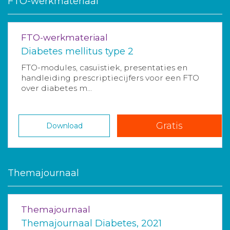
FTO-werkmateriaal
FTO-werkmateriaal
Diabetes mellitus type 2
FTO-modules, casuïstiek, presentaties en
handleiding prescriptiecijfers voor een FTO
over diabetes m...
Gratis
Download
Themajournaal
Themajournaal
Themajournaal Diabetes, 2021