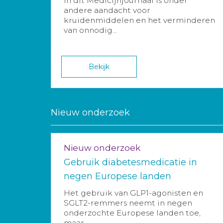
In dit Medicijnjournaal is onder
andere aandacht voor
kruidenmiddelen en het verminderen
van onnodig...
Bekijk
Nieuw onderzoek
Nieuw onderzoek
Gebruik diabetesmedicatie in
negen Europese landen
Het gebruik van GLP1-agonisten en
SGLT2-remmers neemt in negen
onderzochte Europese landen toe,
maar...