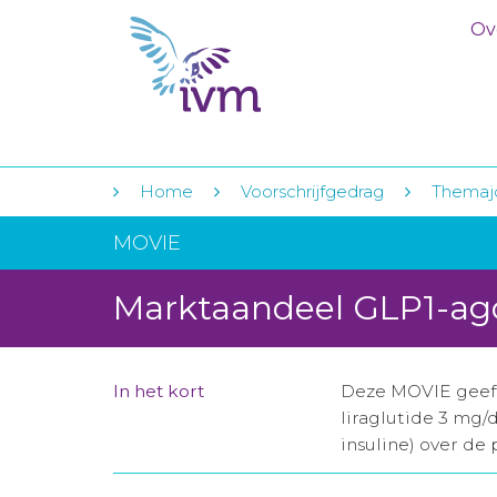
Ov
Home
Voorschrijfgedrag
Themajo
MOVIE
Marktaandeel GLP1-ag
In het kort
Deze MOVIE geeft 
liraglutide 3 mg/
insuline) over de