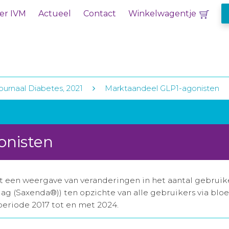
er IVM
Actueel
Contact
Winkelwagentje
urnaal Diabetes, 2021
Marktaandeel GLP1-agonisten
onisten
een weergave van veranderingen in het aantal gebruiker
dag (Saxenda®)) ten opzichte van alle gebruikers via bl
 periode 2017 tot en met 2024.