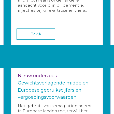
In dit journaal is onder andere
aandacht voor pijn bij dementie,
injecties bij knie-artrose en thera...
Bekijk
Nieuw onderzoek
Gewichtsverlagende middelen:
Europese gebruikscijfers en
vergoedingsvoorwaarden
Het gebruik van semaglutide neemt
in Europese landen toe, terwijl het