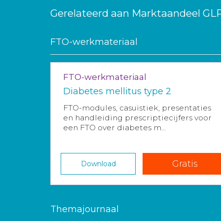
Gerelateerd aan Marktaandeel GL
FTO-werkmateriaal
FTO-werkmateriaal
Diabetes mellitus type 2
FTO-modules, casuïstiek, presentaties
en handleiding prescriptiecijfers voor
een FTO over diabetes m...
Gratis
Download
Themajournaal