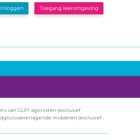
Inloggen
Toegang leeromgeving
s van GLP1-agonisten (exclusief
oedglucoseverlagende middelen (exclusief