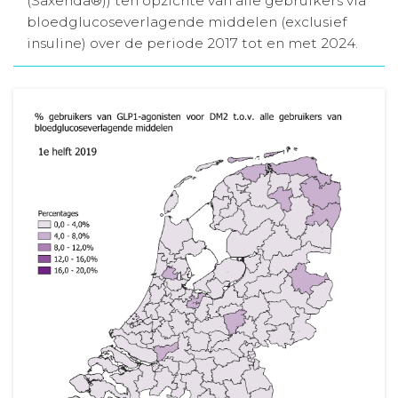
(Saxenda®)) ten opzichte van alle gebruikers via
bloedglucoseverlagende middelen (exclusief
Aanmelden nieuwsbrief
insuline) over de periode 2017 tot en met 2024.
Inloggen
Toegang leeromgeving