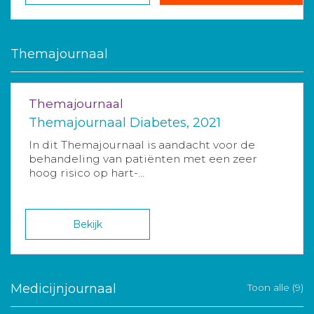
Themajournaal
Themajournaal
Themajournaal Diabetes, 2021
In dit Themajournaal is aandacht voor de
behandeling van patiënten met een zeer
hoog risico op hart-...
Bekijk
Medicijnjournaal
Toon alle (9)