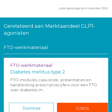
Laatst gewijzigd op 6 november 2024
Gerelateerd aan Marktaandeel GLP1-
agonisten
FTO-werkmateriaal
FTO-werkmateriaal
Diabetes mellitus type 2
FTO-modules, casuïstiek, presentaties en
handleiding prescriptiecijfers voor een FTO
over diabetes m...
Gratis
Download