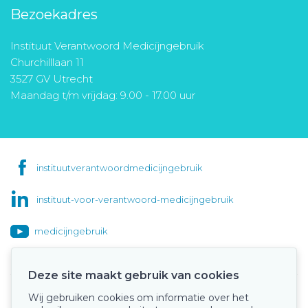
Bezoekadres
Instituut Verantwoord Medicijngebruik
Churchilllaan 11
3527 GV Utrecht
Maandag t/m vrijdag: 9.00 - 17.00 uur
instituutverantwoordmedicijngebruik
instituut-voor-verantwoord-medicijngebruik
medicijngebruik
Deze site maakt gebruik van cookies
Wij gebruiken cookies om informatie over het
Onze keurmerken