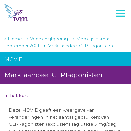
VMI
FTO voorbereiding
IVM-academie
Home
Voorschrijfgedrag
Medicijnjournaal
september 2021
Marktaandeel GLP1-agonisten
Zorginstellingen
MOVIE
Voorschrijfgedrag
Marktaandeel GLP1-agonisten
Projecten
Over IVM
In het kort
Actueel
Deze MOVIE geeft een weergave van
Contact
veranderingen in het aantal gebruikers van
GLP1-agonisten (exclusief liraglutide 3 mg/dag
Winkelwagentje