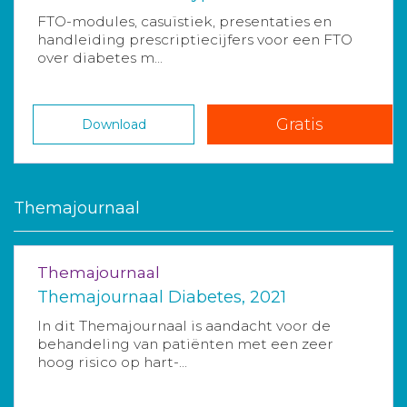
FTO-modules, casuïstiek, presentaties en
handleiding prescriptiecijfers voor een FTO
over diabetes m...
Gratis
Download
Themajournaal
Themajournaal
Themajournaal Diabetes, 2021
In dit Themajournaal is aandacht voor de
behandeling van patiënten met een zeer
hoog risico op hart-...