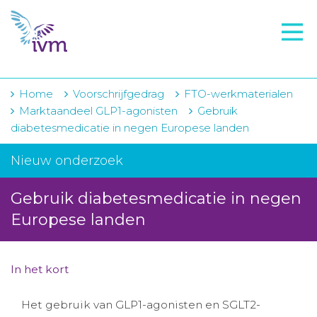
VMI
FTO voorbereiding
IVM-academie
Home
Voorschrijfgedrag
FTO-werkmaterialen
Marktaandeel GLP1-agonisten
Gebruik
Zorginstellingen
diabetesmedicatie in negen Europese landen
Voorschrijfgedrag
Nieuw onderzoek
Projecten
Gebruik diabetesmedicatie in negen
Over IVM
Europese landen
Actueel
In het kort
Contact
Het gebruik van GLP1-agonisten en SGLT2-
Winkelwagentje