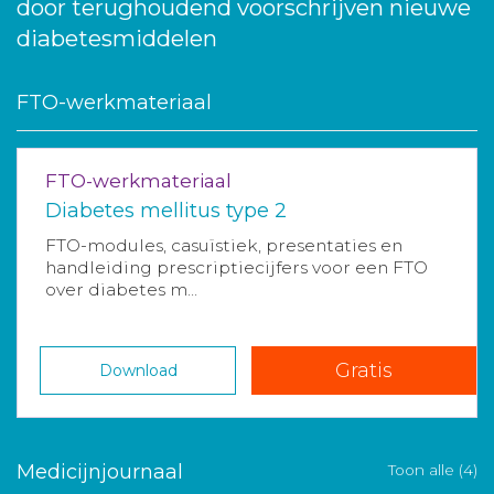
door terughoudend voorschrijven nieuwe
diabetesmiddelen
FTO-werkmateriaal
FTO-werkmateriaal
Diabetes mellitus type 2
FTO-modules, casuïstiek, presentaties en
handleiding prescriptiecijfers voor een FTO
over diabetes m...
Gratis
Download
Medicijnjournaal
Toon alle (4)