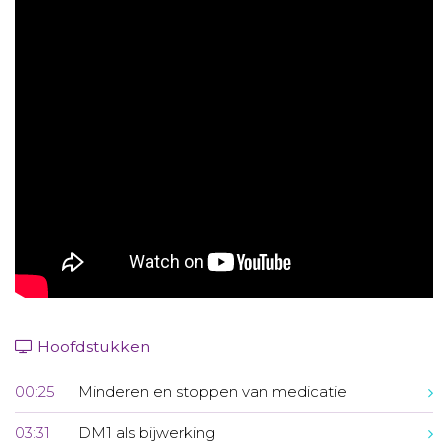
Aanmelden nieuwsbrief
Inloggen
Toegang leeromgeving
Hoofdstukken
00:25
Minderen en stoppen van medicatie
03:31
DM1 als bijwerking