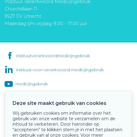
Instituut Verantwoord Medicijngebruik
Churchilllaan 11
3527 GV Utrecht
Maandag t/m vrijdag: 9.00 - 17.00 uur
instituutverantwoordmedicijngebruik
instituut-voor-verantwoord-medicijngebruik
medicijngebruik
Deze site maakt gebruik van cookies
Wij gebruiken cookies om informatie over het
Onze keurmerken
gebruik van onze website te verzamelen om de
inhoud te verbeteren. Door hieronder op
“accepteren“ te klikken stem je in met het plaatsen
en gebruik van al onze cookies. Voor meer