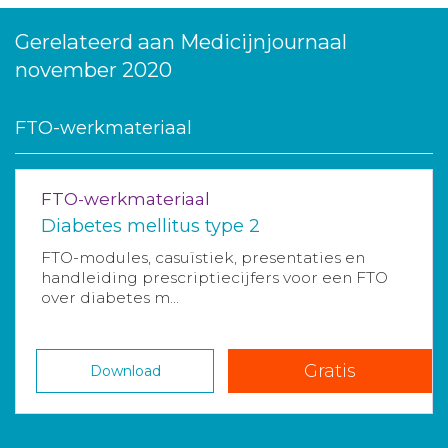
Gerelateerd aan Medicijnjournaal
november 2020
FTO-werkmateriaal
FTO-werkmateriaal
Diabetes mellitus type 2
FTO-modules, casuïstiek, presentaties en
handleiding prescriptiecijfers voor een FTO
over diabetes m...
Gratis
Download