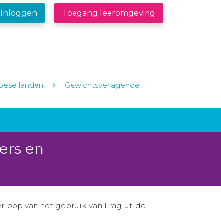
Inloggen
Toegang leeromgeving
opese landen
Gewichtsverlagende
ers en
rloop van het gebruik van liraglutide