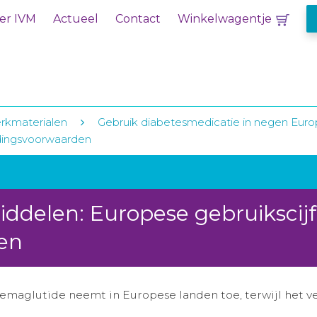
er IVM
Actueel
Contact
Winkelwagentje
rkmaterialen
Gebruik diabetesmedicatie in negen Eur
edingsvoorwaarden
ddelen: Europese gebruikscijf
en
emaglutide neemt in Europese landen toe, terwijl het ve