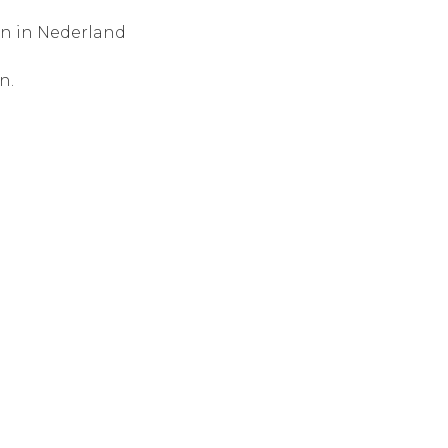
en in Nederland
n.