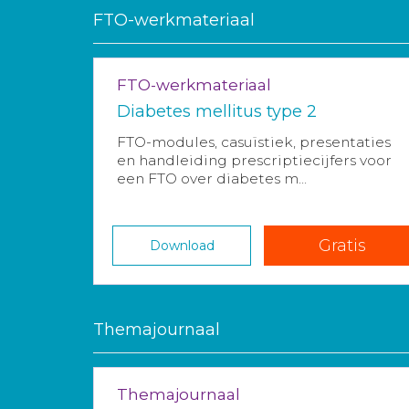
FTO-werkmateriaal
FTO-werkmateriaal
Diabetes mellitus type 2
FTO-modules, casuïstiek, presentaties
en handleiding prescriptiecijfers voor
een FTO over diabetes m...
Gratis
Download
Themajournaal
Themajournaal