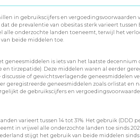
rschillen in gebruikscijfers en vergoedingsvoorwaard
dat de prevalentie van obesitas sterk varieert tusse
l alle onderzochte landen toeneemt, terwijl het verlo
 van beide middelen toe.
et geneesmiddelen is iets van het laatste decenniu
en tirzepatide). Deze middelen waren al eerder geregi
 discussie of gewichtsverlagende geneesmiddelen ve
r geregistreerde geneesmiddelen zoals orlistat en 
ergelijkt de gebruikscijfers en vergoedingsvoorwaar
landen varieert tussen 14 tot 31%. Het gebruik (DDD p
emt in vrijwel alle onderzochte landen toe sinds 202
Nederland stijgt het gebruik van beide middelen sinds