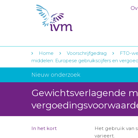
Ov
Home
Voorschrijfgedrag
FTO-we
middelen: Europese gebruikscijfers en vergo
Nieuw onderzoek
Gewichtsverlagende mi
vergoedingsvoorwaard
In het kort
Het gebruik van s
varieert.