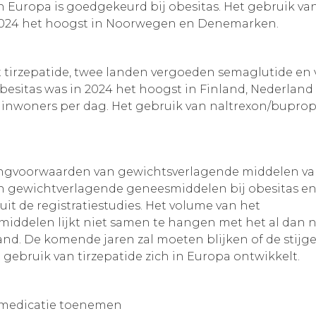
 in Europa is goedgekeurd bij obesitas. Het gebruik 
 2024 het hoogst in Noorwegen en Denemarken.
tirzepatide, twee landen vergoeden semaglutide en vi
 obesitas was in 2024 het hoogst in Finland, Nederland
0 inwoners per dag. Het gebruik van naltrexon/bupro
ingvoorwaarden van gewichtsverlagende middelen va
den gewichtverlagende geneesmiddelen bij obesitas
it de registratiestudies. Het volume van het
iddelen lijkt niet samen te hangen met het al dan 
land. De komende jaren zal moeten blijken of de stijg
 gebruik van tirzepatide zich in Europa ontwikkelt.
 medicatie toenemen