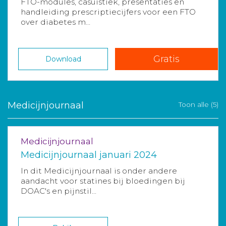
FTO-modules, casuïstiek, presentaties en
handleiding prescriptiecijfers voor een FTO
over diabetes m...
Gratis
Download
Medicijnjournaal
Toon alle (5)
Medicijnjournaal
Medicijnjournaal januari 2024
In dit Medicijnjournaal is onder andere
aandacht voor statines bij bloedingen bij
DOAC's en pijnstil...