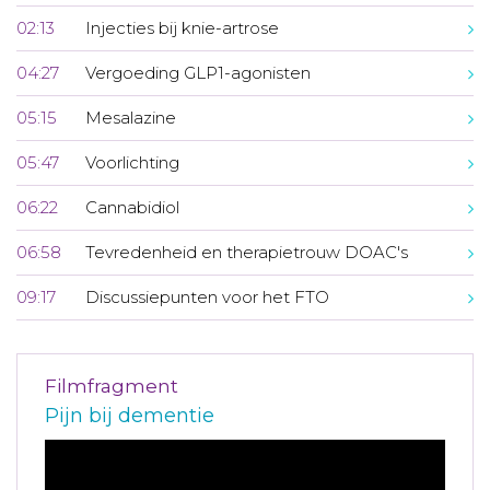
02:13
Injecties bij knie-artrose
04:27
Vergoeding GLP1-agonisten
05:15
Mesalazine
05:47
Voorlichting
06:22
Cannabidiol
06:58
Tevredenheid en therapietrouw DOAC's
09:17
Discussiepunten voor het FTO
Filmfragment
Pijn bij dementie