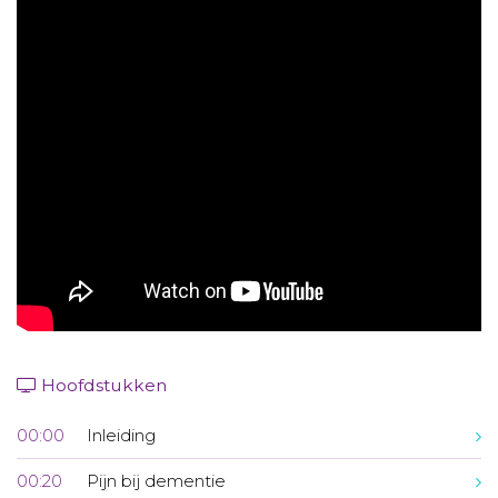
Aanmelden nieuwsbrief
Inloggen
Toegang leeromgeving
Hoofdstukken
00:00
Inleiding
00:20
Pijn bij dementie