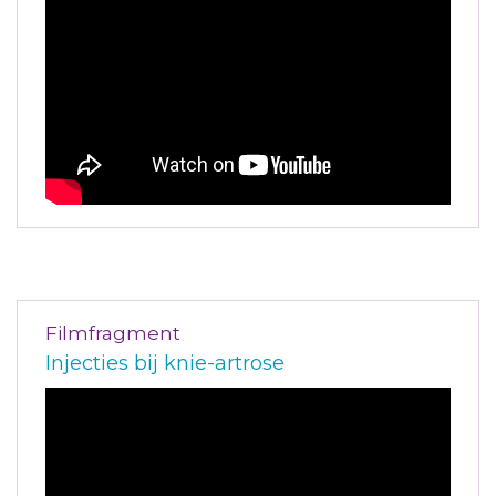
Filmfragment
Injecties bij knie-artrose