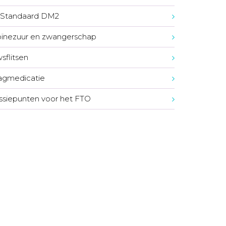
Standaard DM2
oïnezuur en zwangerschap
sflitsen
agmedicatie
ssiepunten voor het FTO