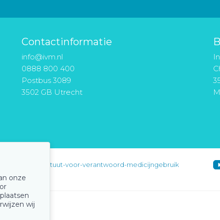
Contactinformatie
B
info@ivm.nl
I
0888 800 400
Ch
Postbus 3089
3
3502 GB Utrecht
M
instituut-voor-verantwoord-medicijngebruik
van onze
or
 plaatsen
rwijzen wij