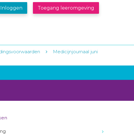
Inloggen
Toegang leeromgeving
edingsvoorwaarden
Medicijnjournaal juni
ken
ing