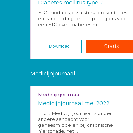
Diabetes mellitus type 2
FTO-modules, casuïstiek, presentaties
en handleiding prescriptiecijfers voor
een FTO over diabetes m...
Gratis
Download
Medicijnjournaal
Medicijnjournaal
Medicijnjournaal mei 2022
In dit Medicijnjournaal is onder
andere aandacht voor
geneesmiddelen bij chronische
nierschade, het ...