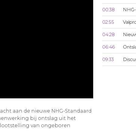
00:38
NHG-
02:55
Valpr
04:28
Nieuw
06:46
Ontsl
09:33
Discu
ndacht aan de nieuwe NHG-Standaard
menwerking bij ontslag uit het
lootstelling van ongeboren
.