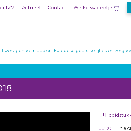
er IVM
Actueel
Contact
Winkelwagentje
tsverlagende middelen: Europese gebruikscijfers en vergo
018
Hoofdstuk
00:00
Inleid