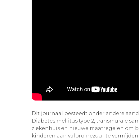
Dit journaal besteedt onder andere aa
Diabetes mellitus type 2, transmurale sa
ziekenhuis en nieuwe maatregelen om b
kinderen aan valproïnezuur te vermijden