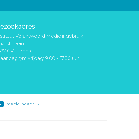
ezoekadres
nstituut Verantwoord Medicijngebruik
urchilllaan 11
527 GV Utrecht
aandag t/m vrijdag: 9.00 - 17.00 uur
medicijngebruik