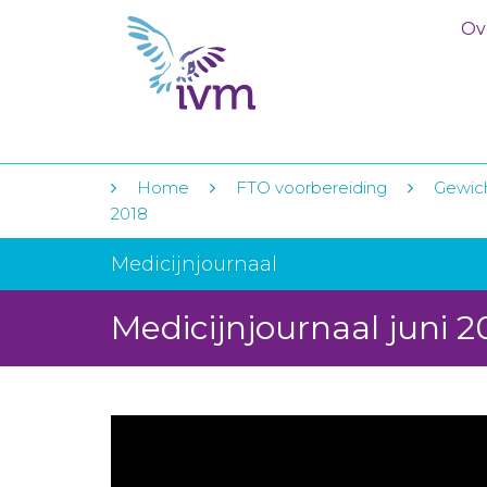
Ov
Home
FTO voorbereiding
Gewich
2018
Medicijnjournaal
Medicijnjournaal juni 2