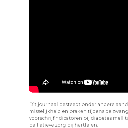
Dit journaal besteedt onder andere aan
misselijkheid en braken tijdens de zwang
voorschrijfindicatoren bij diabetes mellit
palliatieve zorg bij hartfalen.