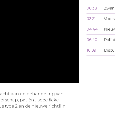
00:38
Zwan
02:21
Voors
04:44
Nieuw
06:40
Pallia
10:09
Discu
dacht aan de behandeling van
erschap, patiënt-specifieke
us type 2 en de nieuwe richtlijn