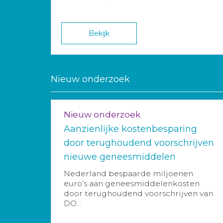
Bekijk
Nieuw onderzoek
Nieuw onderzoek
Aanzienlijke kostenbesparing
door terughoudend voorschrijven
nieuwe geneesmiddelen
Nederland bespaarde miljoenen
euro’s aan geneesmiddelenkosten
door terughoudend voorschrijven van
DO...