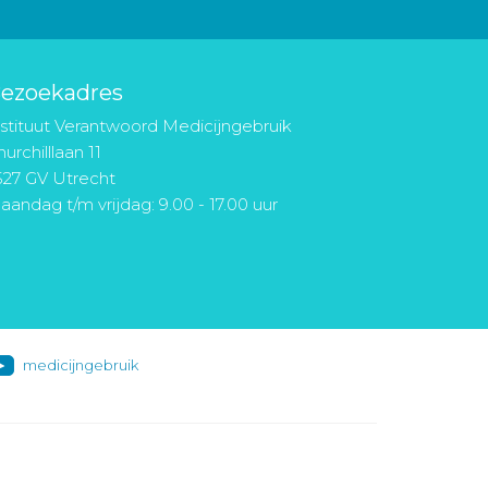
ezoekadres
nstituut Verantwoord Medicijngebruik
urchilllaan 11
527 GV Utrecht
aandag t/m vrijdag: 9.00 - 17.00 uur
medicijngebruik