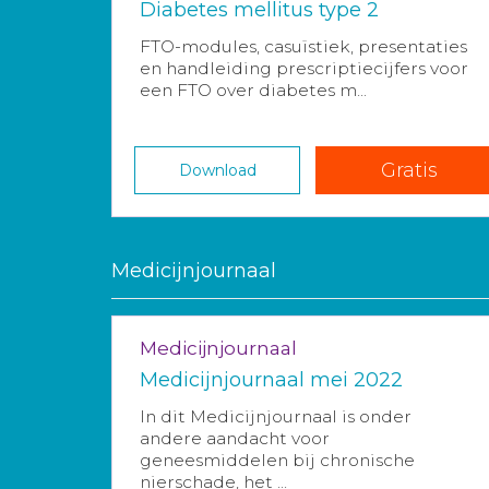
Diabetes mellitus type 2
FTO-modules, casuïstiek, presentaties
en handleiding prescriptiecijfers voor
een FTO over diabetes m...
Gratis
Download
Medicijnjournaal
Medicijnjournaal
Medicijnjournaal mei 2022
In dit Medicijnjournaal is onder
andere aandacht voor
geneesmiddelen bij chronische
nierschade, het ...