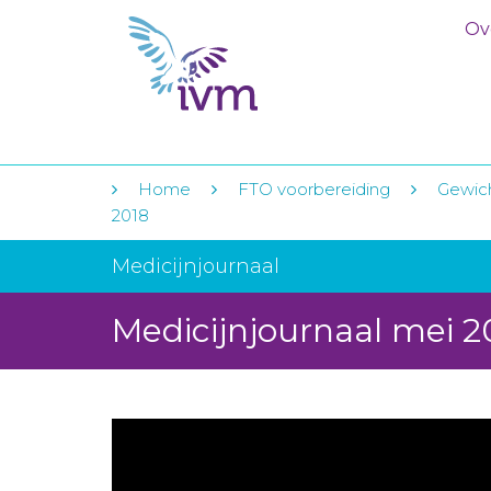
Ov
Home
FTO voorbereiding
Gewich
2018
Medicijnjournaal
Medicijnjournaal mei 2