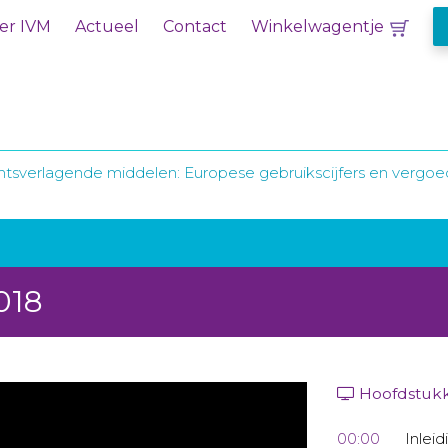
er IVM
Actueel
Contact
Winkelwagentje
tsverlagende middelen: Europese gebruikscijfers en vergo
018
Hoofdstuk
00:00
Inleid