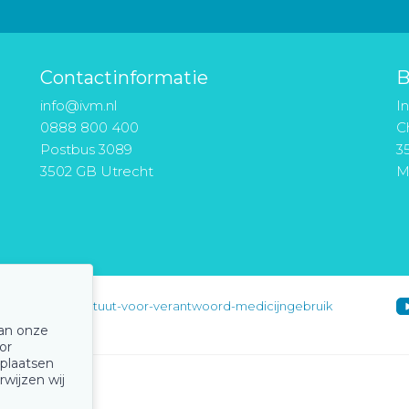
Contactinformatie
B
info@ivm.nl
I
0888 800 400
Ch
Postbus 3089
3
3502 GB Utrecht
M
instituut-voor-verantwoord-medicijngebruik
van onze
or
 plaatsen
rwijzen wij