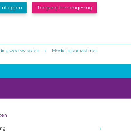
Inloggen
Toegang leeromgeving
edingsvoorwaarden
Medicijnjournaal mei
ken
ing